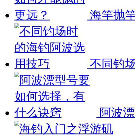
海竿抛竿
不同钓场
阿波漂