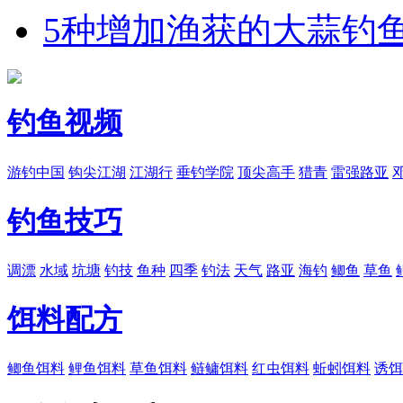
5种增加渔获的大蒜钓
钓鱼视频
游钓中国
钩尖江湖
江湖行
垂钓学院
顶尖高手
猎青
雷强路亚
钓鱼技巧
调漂
水域
坑塘
钓技
鱼种
四季
钓法
天气
路亚
海钓
鲫鱼
草鱼
饵料配方
鲫鱼饵料
鲤鱼饵料
草鱼饵料
鲢鳙饵料
红虫饵料
蚯蚓饵料
诱饵