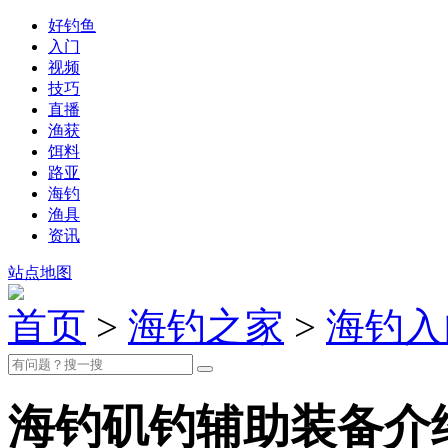
好钓鱼
入门
视频
技巧
直播
渔获
饵料
路亚
海钓
渔具
资讯
站点地图
首页
>
海钓之家
>
海钓入
海钓矶钓辅助装备介