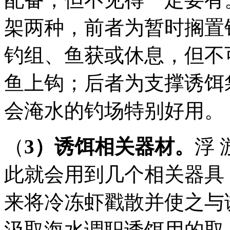
架两种，前者为暂时搁置
钓组、鱼获或休息，但不
鱼上钩；后者为支撑诱饵
会淹水的钓场特别好用。
（
3）诱饵相关器材。
浮
此就会用到几个相关器具
来将冷冻虾戳散并使之与
汲取海水调职诱饵用的取