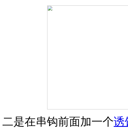
二是在串钩前面加一个
诱