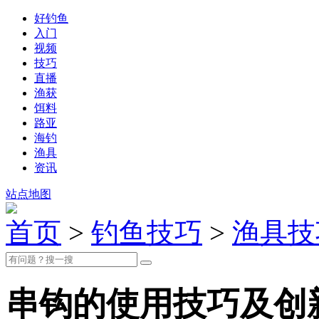
好钓鱼
入门
视频
技巧
直播
渔获
饵料
路亚
海钓
渔具
资讯
站点地图
首页
>
钓鱼技巧
>
渔具技
串钩的使用技巧及创