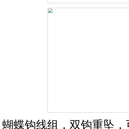
蝴蝶钩线组，双钩重坠，