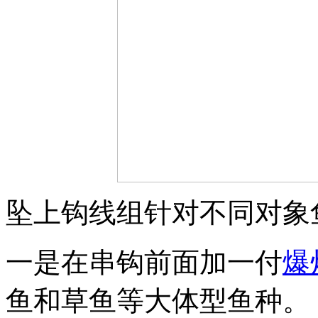
坠上钩线组针对不同对象
一是在串钩前面加一付
爆
鱼和草鱼等大体型鱼种。