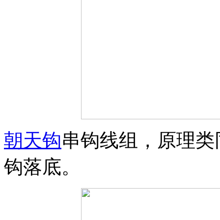
朝天钩
串钩线组，原理类
钩落底。