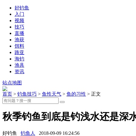
好钓鱼
入门
视频
技巧
直播
渔获
饵料
路亚
海钓
渔具
资讯
站点地图
首页
>
钓鱼技巧
>
鱼性天气
>
鱼的习性
> 正文
秋季钓鱼到底是钓浅水还是深
好钓鱼
钓鱼人
2018-09-09 16:24:56