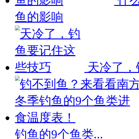
什么
鱼的影响
天冷了，
钓鱼的9个鱼类...