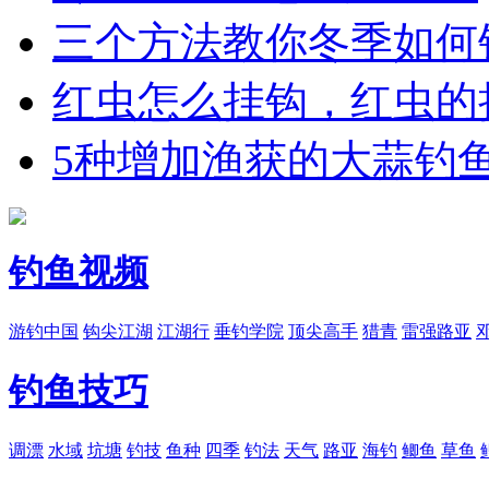
三个方法教你冬季如何
红虫怎么挂钩，红虫的
5种增加渔获的大蒜钓
钓鱼视频
游钓中国
钩尖江湖
江湖行
垂钓学院
顶尖高手
猎青
雷强路亚
钓鱼技巧
调漂
水域
坑塘
钓技
鱼种
四季
钓法
天气
路亚
海钓
鲫鱼
草鱼