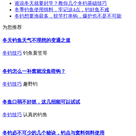
谁说冬天就要封竿？教你几个冬钓基础技巧
冬季钓鱼使用饵料，牢记这4点，钓好鱼不难
冬钓想要渔获多，软竿打串钩，爆护也不是不可能
为您推荐
冬天钓鱼天气不理想的变通之道
冬钓技巧
钓鱼蓑笠哥
冬钓怎么一补窝就没鱼咬钩？
冬钓技巧
趣野钓
冬鱼口弱不好抓，这几招能可以试试
冬钓技巧
认真的钓鱼
冬钓必不可少的几个秘诀，钓点与窝料饵料使用