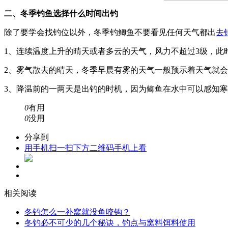
二、冬季钓鱼选择什么时间出钓
除了要学会找钓位以外，冬季钓鲫鱼不要看见任何天气都出
去
1、连续温度上升的晴天或者多云的天气，风力不超过3级，
2、雾气散去的晴天，冬季早晨有雾的天气一般预示着天气就
3、降温前的一两天是出钓的时机，因为鲫鱼在水中可以感知
0
有用
0
没用
分享到
用手机扫一扫下方二维码手机上看
相关阅读
冬钓怎么一补窝就没鱼咬钩？
冬钓必不可少的几个秘诀，钓点与窝料饵料使用