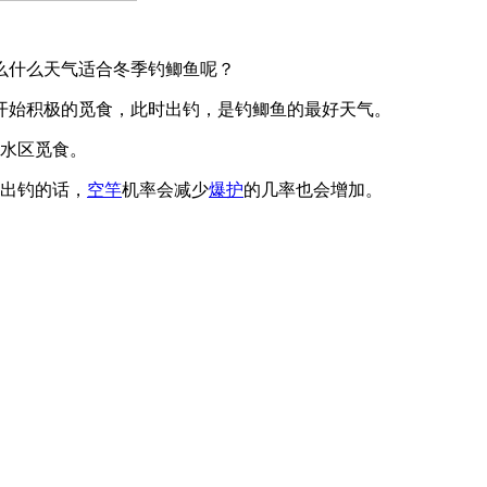
么什么天气适合冬季钓鲫鱼呢？
开始积极的觅食，此时出钓，是钓鲫鱼的最好天气。
浅水区觅食。
时出钓的话，
空竿
机率会减少
爆护
的几率也会增加。