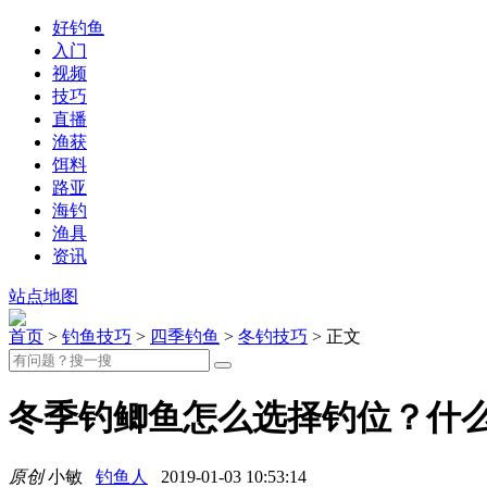
好钓鱼
入门
视频
技巧
直播
渔获
饵料
路亚
海钓
渔具
资讯
站点地图
首页
>
钓鱼技巧
>
四季钓鱼
>
冬钓技巧
> 正文
冬季钓鲫鱼怎么选择钓位？什
原创
小敏
钓鱼人
2019-01-03 10:53:14