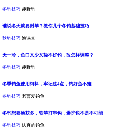
冬钓技巧
趣野钓
谁说冬天就要封竿？教你几个冬钓基础技巧
秋钓技巧
渔课堂
天一冷，鱼口又少又轻不好钓，改怎样调整？
冬钓技巧
趣野钓
冬季钓鱼使用饵料，牢记这4点，钓好鱼不难
冬钓技巧
老曹爱钓鱼
冬钓想要渔获多，软竿打串钩，爆护也不是不可能
冬钓技巧
认真的钓鱼