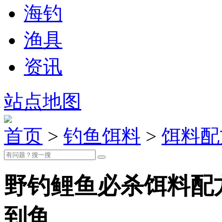
海钓
渔具
资讯
站点地图
首页
>
钓鱼饵料
>
饵料配
野钓鲤鱼必杀饵料配
到鱼