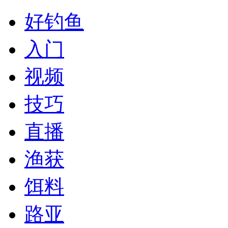
好钓鱼
入门
视频
技巧
直播
渔获
饵料
路亚