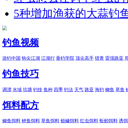
5种增加渔获的大蒜钓
钓鱼视频
游钓中国
钩尖江湖
江湖行
垂钓学院
顶尖高手
猎青
雷强路亚
钓鱼技巧
调漂
水域
坑塘
钓技
鱼种
四季
钓法
天气
路亚
海钓
鲫鱼
草鱼
饵料配方
鲫鱼饵料
鲤鱼饵料
草鱼饵料
鲢鳙饵料
红虫饵料
蚯蚓饵料
诱饵