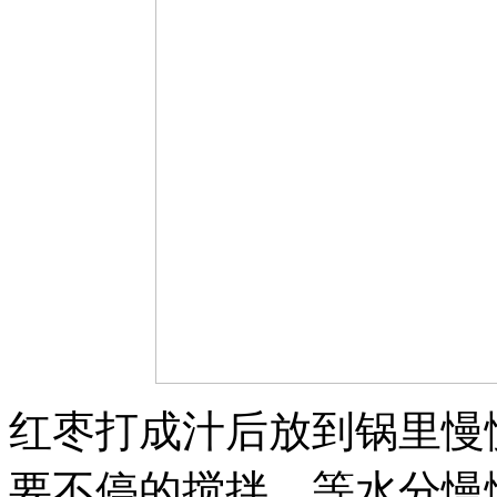
红枣打成汁后放到锅里慢
要不停的搅拌。等水分慢