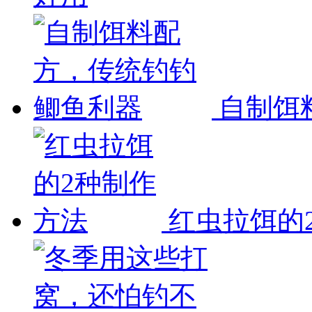
自制饵
红虫拉饵的