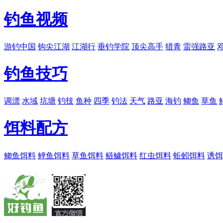
钓鱼视频
游钓中国
钩尖江湖
江湖行
垂钓学院
顶尖高手
猎青
雷强路亚
钓鱼技巧
调漂
水域
坑塘
钓技
鱼种
四季
钓法
天气
路亚
海钓
鲫鱼
草鱼
饵料配方
鲫鱼饵料
鲤鱼饵料
草鱼饵料
鲢鳙饵料
红虫饵料
蚯蚓饵料
诱饵