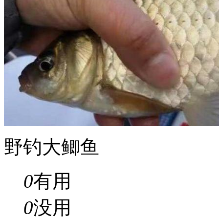
野钓大鲫鱼
0
有用
0
没用