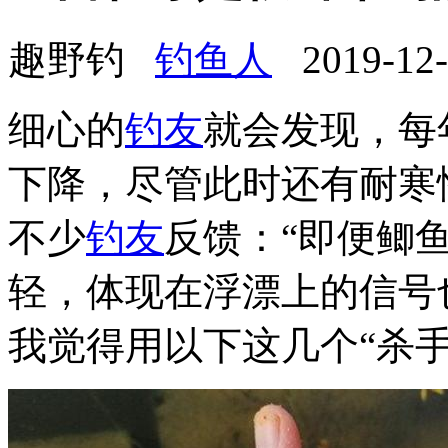
趣野钓
钓鱼人
2019-12-0
细心的
钓友
就会发现，每
下降，尽管此时还有耐寒
不少
钓友
反馈：“即便鲫
轻，体现在浮漂上的信号
我觉得用以下这几个“杀