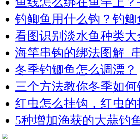
鱼线怎么绑在鱼竿上？
钓鲫鱼用什么钩？钓鲫
看图识别淡水鱼种类大
海竿串钩的绑法图解_
冬季钓鲫鱼怎么调漂？
三个方法教你冬季如何
红虫怎么挂钩，红虫的
5种增加渔获的大蒜钓