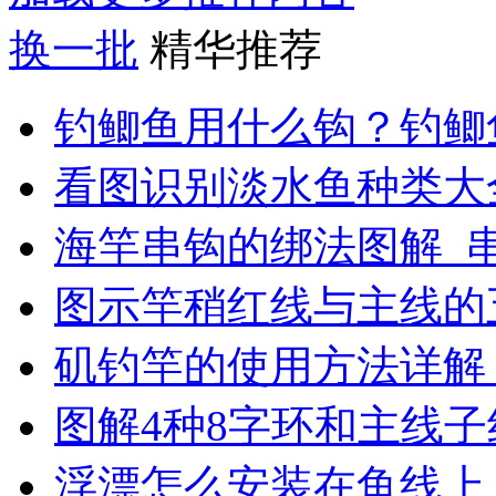
换一批
精华推荐
钓鲫鱼用什么钩？钓鲫
看图识别淡水鱼种类大
海竿串钩的绑法图解_
图示竿稍红线与主线的
矶钓竿的使用方法详解
图解4种8字环和主线
浮漂怎么安装在鱼线上