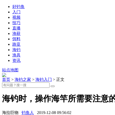
好钓鱼
入门
视频
技巧
直播
渔获
饵料
路亚
海钓
渔具
资讯
站点地图
首页
>
海钓之家
>
海钓入门
> 正文
海钓时，操作海竿所需要注意
海拉巨物
钓鱼人
2019-12-08 09:56:02