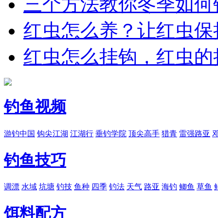
三个方法教你冬季如何
红虫怎么养？让红虫保
红虫怎么挂钩，红虫的
钓鱼视频
游钓中国
钩尖江湖
江湖行
垂钓学院
顶尖高手
猎青
雷强路亚
钓鱼技巧
调漂
水域
坑塘
钓技
鱼种
四季
钓法
天气
路亚
海钓
鲫鱼
草鱼
饵料配方