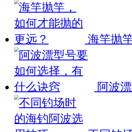
海竿抛竿
阿波漂