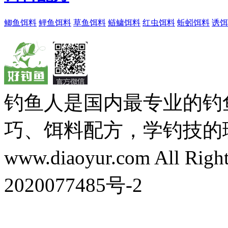
鲫鱼饵料
鲤鱼饵料
草鱼饵料
鲢鳙饵料
红虫饵料
蚯蚓饵料
诱饵
钓鱼人是国内最专业的钓
巧、饵料配方，学钓技的理想之处
www.diaoyur.com All Rig
2020077485号-2