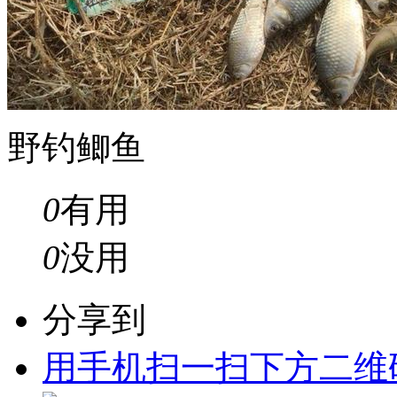
野钓鲫鱼
0
有用
0
没用
分享到
用手机扫一扫下方二维