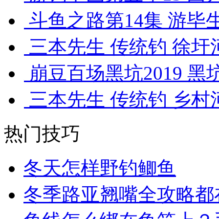
斗鱼之路第14集 游毕生
三本先生 传统钓 徐圩河
崩豆百场黑坑2019 黑
三本先生 传统钓 乡村河
热门技巧
冬天怎样野钓鲫鱼
冬季路亚翘嘴全攻略都