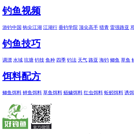
钓鱼视频
游钓中国
钩尖江湖
江湖行
垂钓学院
顶尖高手
猎青
雷强路亚
钓鱼技巧
调漂
水域
坑塘
钓技
鱼种
四季
钓法
天气
路亚
海钓
鲫鱼
草鱼
饵料配方
鲫鱼饵料
鲤鱼饵料
草鱼饵料
鲢鳙饵料
红虫饵料
蚯蚓饵料
诱饵