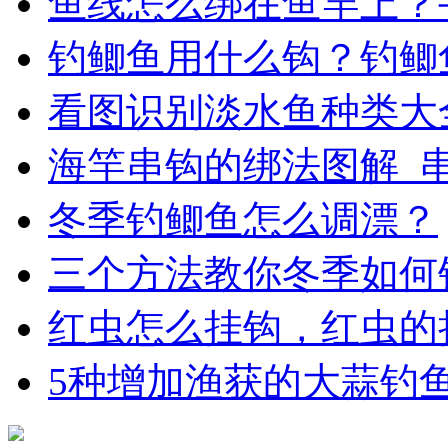
鱼线怎么绑在鱼竿上？
钓鲫鱼用什么钩？钓鲫
看图识别淡水鱼种类大
海竿串钩的绑法图解_
冬季钓鲫鱼怎么调漂？
三个方法教你冬季如何
红虫怎么挂钩，红虫的
5种增加渔获的大蒜钓