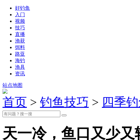
好钓鱼
入门
视频
技巧
直播
渔获
饵料
路亚
海钓
渔具
资讯
站点地图
首页
>
钓鱼技巧
>
四季钓
天一冷，鱼口又少又