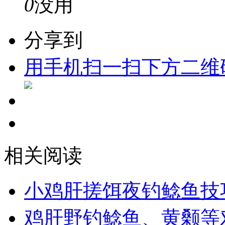
0
没用
分享到
用手机扫一扫下方二维
相关阅读
小鸡肝搓饵夜钓鲶鱼技
鸡肝野钓鲶鱼、黄颡等