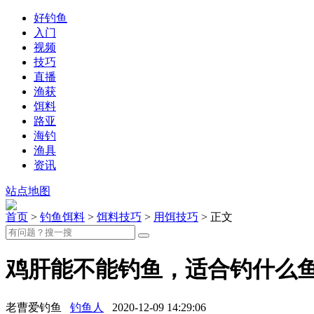
好钓鱼
入门
视频
技巧
直播
渔获
饵料
路亚
海钓
渔具
资讯
站点地图
首页
>
钓鱼饵料
>
饵料技巧
>
用饵技巧
> 正文
鸡肝能不能钓鱼，适合钓什么
老曹爱钓鱼
钓鱼人
2020-12-09 14:29:06