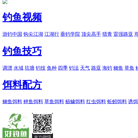
钓鱼视频
游钓中国
钩尖江湖
江湖行
垂钓学院
顶尖高手
猎青
雷强路亚
钓鱼技巧
调漂
水域
坑塘
钓技
鱼种
四季
钓法
天气
路亚
海钓
鲫鱼
草鱼
饵料配方
鲫鱼饵料
鲤鱼饵料
草鱼饵料
鲢鳙饵料
红虫饵料
蚯蚓饵料
诱饵