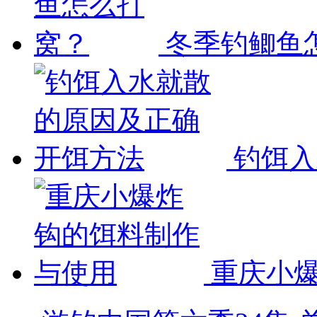
冬季钓鲫鱼
钓饵入
重庆小爆