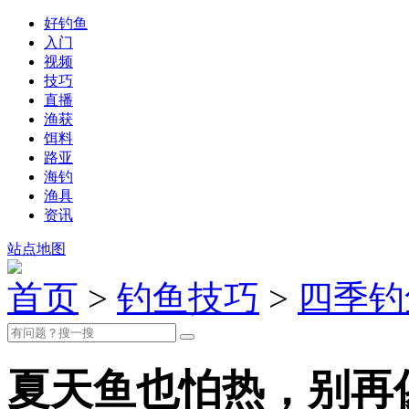
好钓鱼
入门
视频
技巧
直播
渔获
饵料
路亚
海钓
渔具
资讯
站点地图
首页
>
钓鱼技巧
>
四季钓
夏天鱼也怕热，别再