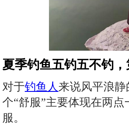
夏季钓鱼五钓五不钓，
对于
钓鱼人
来说风平浪静
个“舒服”主要体现在两
服。