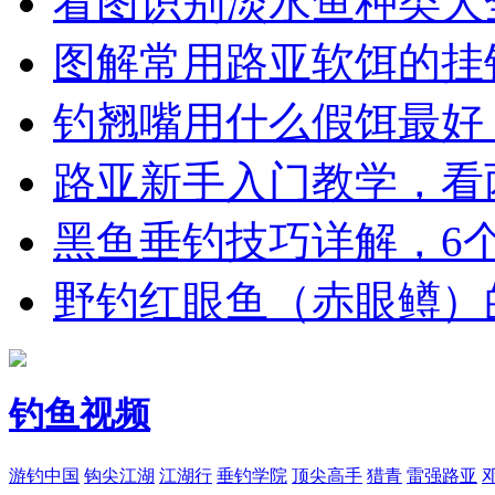
看图识别淡水鱼种类大
图解常用路亚软饵的挂
钓翘嘴用什么假饵最好
路亚新手入门教学，看
黑鱼垂钓技巧详解，6
野钓红眼鱼（赤眼鳟）
钓鱼视频
游钓中国
钩尖江湖
江湖行
垂钓学院
顶尖高手
猎青
雷强路亚