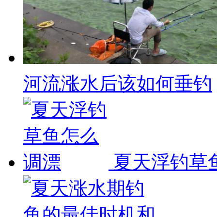
河流涨水后该如何垂钓
夏天浮钓草