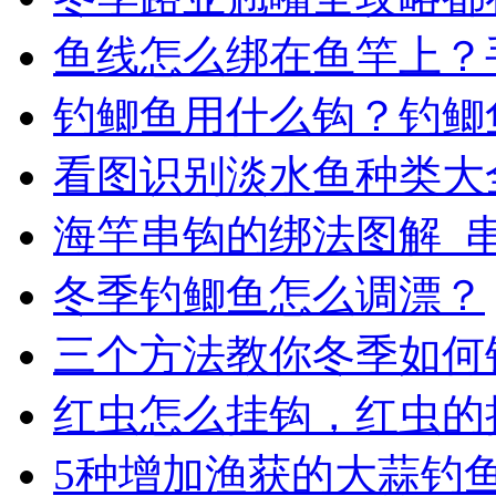
鱼线怎么绑在鱼竿上？
钓鲫鱼用什么钩？钓鲫
看图识别淡水鱼种类大
海竿串钩的绑法图解_
冬季钓鲫鱼怎么调漂？
三个方法教你冬季如何
红虫怎么挂钩，红虫的
5种增加渔获的大蒜钓