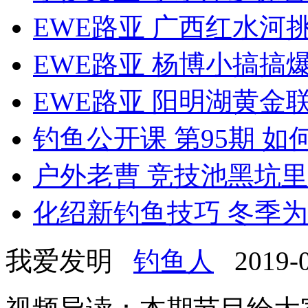
EWE路亚 广西红水河挑
EWE路亚 杨博小搞搞爆拉
EWE路亚 阳明湖黄金联赛
钓鱼公开课 第95期 如何
户外老曹 竞技池黑坑里
化绍新钓鱼技巧 冬季为什
我爱发明
钓鱼人
2019-07