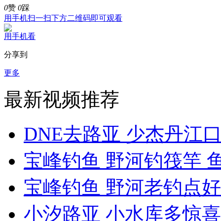
0
赞
0
踩
用手机扫一扫下方二维码即可观看
用手机看
分享到
更多
最新视频推荐
DNE去路亚 少杰丹江口
宝峰钓鱼 野河钓筏竿 鱼
宝峰钓鱼 野河老钓点好 
小汐路亚 小水库多惊喜 