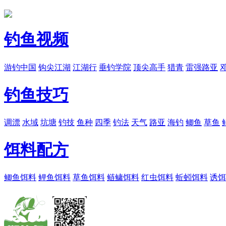
钓鱼视频
游钓中国
钩尖江湖
江湖行
垂钓学院
顶尖高手
猎青
雷强路亚
钓鱼技巧
调漂
水域
坑塘
钓技
鱼种
四季
钓法
天气
路亚
海钓
鲫鱼
草鱼
饵料配方
鲫鱼饵料
鲤鱼饵料
草鱼饵料
鲢鳙饵料
红虫饵料
蚯蚓饵料
诱饵