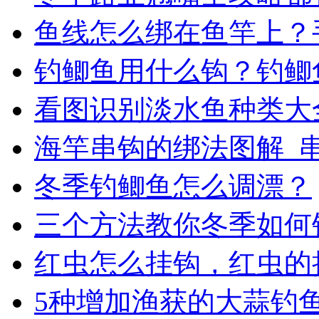
鱼线怎么绑在鱼竿上？
钓鲫鱼用什么钩？钓鲫
看图识别淡水鱼种类大
海竿串钩的绑法图解_
冬季钓鲫鱼怎么调漂？
三个方法教你冬季如何
红虫怎么挂钩，红虫的
5种增加渔获的大蒜钓