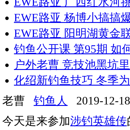
EWE路亚 广西红水河挑
EWE路亚 杨博小搞搞爆拉
EWE路亚 阳明湖黄金联赛
钓鱼公开课 第95期 如何
户外老曹 竞技池黑坑里
化绍新钓鱼技巧 冬季为什
老曹
钓鱼人
2019-12-18 
今天是来参加
涉钓英雄传