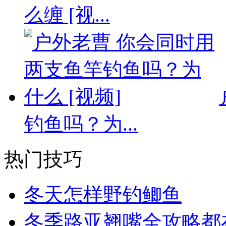
么缠 [视...
钓鱼吗？为...
热门技巧
冬天怎样野钓鲫鱼
冬季路亚翘嘴全攻略都