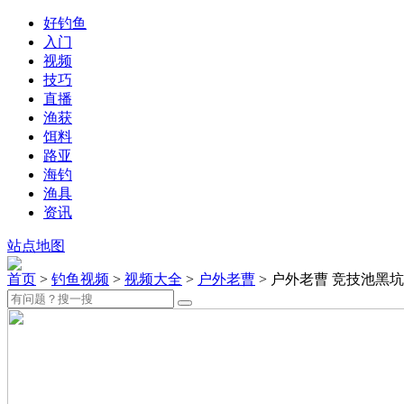
好钓鱼
入门
视频
技巧
直播
渔获
饵料
路亚
海钓
渔具
资讯
站点地图
首页
>
钓鱼视频
>
视频大全
>
户外老曹
> 户外老曹 竞技池黑