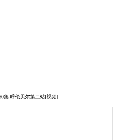
0集 呼伦贝尔第二站[视频]