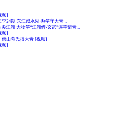
视频]
季24期 东江咸水湖 抛竿守大青...
钩尖江湖 大物竿“江湖鲤-玄武”连竿猎青...
视频]
 佛山蒋氏搏大青 [视频]
视频]