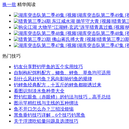
换一批
精华阅读
湖库突击队第二季49集 [
猎青第三
湖库突击队第二季48集 [
猎青第三季23期
湖库突击队第二季47集 [
热门技巧
钓友分享野钓甲鱼的五个实用技巧
自制枸杞饵料配方，鲫鱼、鲤鱼、草鱼均可适用
刮什么风好钓鱼？风向影响钓鱼的规律
钓鲤鱼经典配方，十五斤的鲤鱼都能诱过来
看图识别淡水鱼种类大全
野钓红眼鱼（赤眼鳟）的钓法与技巧，高手总结
图示竿稍红线与主线的五种绑法
鱼不开口怎么办？三招没烦恼
黑鱼垂钓技巧详解，6个技巧钓黑鱼
关于浮漂吃铅量问题及选漂技巧