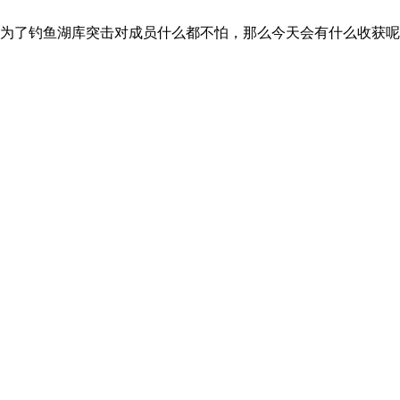
，为了钓鱼湖库突击对成员什么都不怕，那么今天会有什么收获