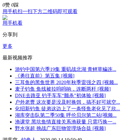
0
赞
0
踩
用手机扫一扫下方二维码即可观看
用手机看
分享到
更多
最新视频推荐
游钓中国第六季19集 重矶战北湖 青鲤草鳊连...
《勇往直前》第五集 [视频]
三耳鱼的黑鱼世界 2020年秋季雷强之四 [视频...
麦子钓鱼 鱼线被拉呜呜响，连断两杆 [视频]
DNE去路亚 钓手车车“颤杀”初体验 [视频]
户外老曹 这次要是没及时换饵，搞不好可就空...
化绍新钓鱼 徒弟这边上了一条怪鱼老化见了欣...
湖库突击队第二季50集 呼伦贝尔第二站[视频...
渔课堂 黑坑鱼情直接关系渔获量 只需巧换一...
野水张超 挑战广东巨物管理场合益 [视频]
湖库突
钓鱼人
2020-09-14 10:50:49