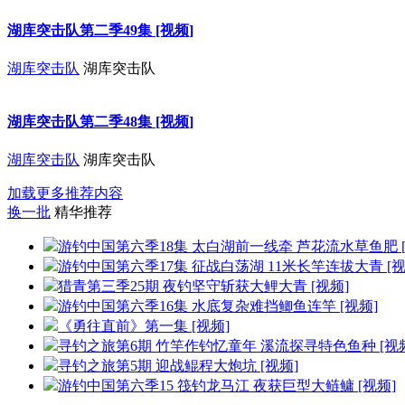
湖库突击队第二季49集 [视频]
湖库突击队
湖库突击队
湖库突击队第二季48集 [视频]
湖库突击队
湖库突击队
加载更多推荐内容
换一批
精华推荐
游钓中国第六季18集 太白湖前一线牵 芦花流水草鱼肥 [.
游钓中国第六季17集 征战白荡湖 11米长竿连拔大青 [视.
猎青第三季25期 夜钓坚守斩获大鲤大青 [视频]
游钓中国第六季16集 水底复杂难挡鲫鱼连竿 [视频]
《勇往直前》第一集 [视频]
寻钓之旅第6期 竹竿作钓忆童年 溪流探寻特色鱼种 [视频.
寻钓之旅第5期 迎战鲲程大炮坑 [视频]
游钓中国第六季15 筏钓龙马江 夜获巨型大鲢鳙 [视频]