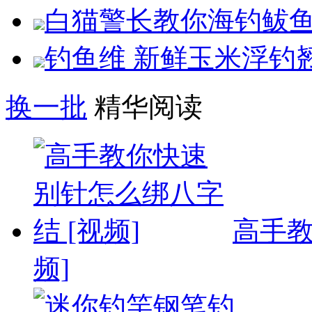
白猫警长教你海钓鲅鱼 铁
钓鱼维 新鲜玉米浮钓翘
换一批
精华阅读
高手教
频]