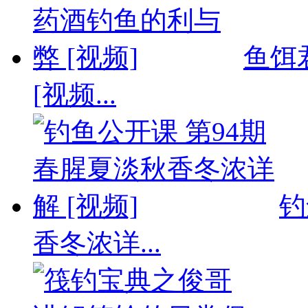
鱼饵
[视频...
钓
香冬浓详...