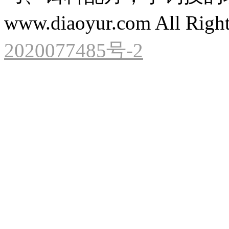
www.diaoyur.com All Right
2020077485号-2