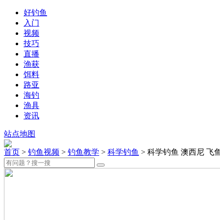
好钓鱼
入门
视频
技巧
直播
渔获
饵料
路亚
海钓
渔具
资讯
站点地图
首页
>
钓鱼视频
>
钓鱼教学
>
科学钓鱼
> 科学钓鱼 澳西尼 飞鱼