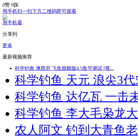
0
赞
0
踩
用手机扫一扫下方二维码即可观看
用手机看
分享到
更多
最新视频推荐
科学钓鱼 澳西尼 飞鱼旗舰版4.5鱼竿测试 [视...
科学钓鱼 天元 浪尖3代5
科学钓鱼 达亿瓦 一击未来
科学钓鱼 李大毛枭龙大物6
农人阿文 钓到大青鱼老