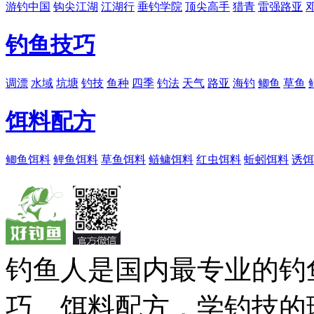
游钓中国
钩尖江湖
江湖行
垂钓学院
顶尖高手
猎青
雷强路亚
钓鱼技巧
调漂
水域
坑塘
钓技
鱼种
四季
钓法
天气
路亚
海钓
鲫鱼
草鱼
饵料配方
鲫鱼饵料
鲤鱼饵料
草鱼饵料
鲢鳙饵料
红虫饵料
蚯蚓饵料
诱饵
钓鱼人是国内最专业的钓
巧、饵料配方，学钓技的理想之处