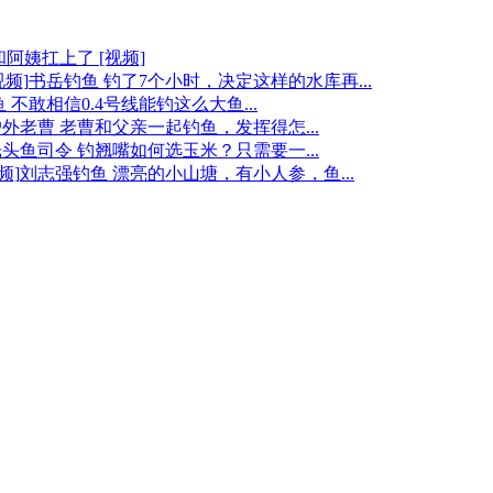
阿姨扛上了 [视频]
书岳钓鱼 钓了7个小时，决定这样的水库再...
 不敢相信0.4号线能钓这么大鱼...
外老曹 老曹和父亲一起钓鱼，发挥得怎...
头鱼司令 钓翘嘴如何选玉米？只需要一...
刘志强钓鱼 漂亮的小山塘，有小人参，鱼...