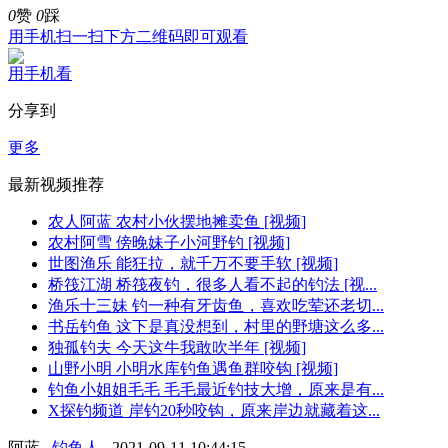
0
赞
0
踩
用手机扫一扫下方二维码即可观看
用手机看
分享到
更多
最新视频推荐
农人阿蓝 农村小伙摆地摊卖鱼 [视频]
农村阿雪 傍晚妹子小河野钓 [视频]
世图渔乐 能狂拉，就千万不要手软 [视频]
桥筏江湖 桥筏夜钓，很多人看不起的钓法 [视...
渔乐十三妹 钓一种有牙齿鱼，喜欢吃荤还老切...
书岳钓鱼 这下是真没想到，村里的野塘这么多...
独孤钓夫 今天这牛我敢吹半年 [视频]
山野小明 小明水库钓鱼遇鱼群咬钩 [视频]
钓鱼小姐姐毛毛 毛毛最近钓技大增，原来是有...
X探钓频道 岸钓20秒咬钩，原来岸边就藏着这...
阿蓝
钓鱼人
2021-09-11 10:44:15