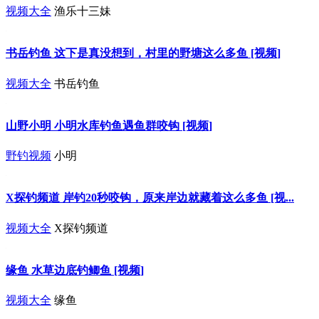
视频大全
渔乐十三妹
书岳钓鱼 这下是真没想到，村里的野塘这么多鱼 [视频]
视频大全
书岳钓鱼
山野小明 小明水库钓鱼遇鱼群咬钩 [视频]
野钓视频
小明
X探钓频道 岸钓20秒咬钩，原来岸边就藏着这么多鱼 [视...
视频大全
X探钓频道
缘鱼 水草边底钓鲫鱼 [视频]
视频大全
缘鱼