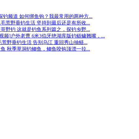
探钓频道 如何绑鱼钩？我最常用的两种方...
毛荒野垂钓生活 坚持到最后还是有所收...
哥野钓 这就是钓鱼系列篇之，探钓乡野...
户外老曹 6米3伯牙绝湖库版钓鲢鳙翘嘴，...
毛荒野垂钓生活 告别乌江 重回秀山抽鲢...
鱼 秋季草洞钓鲫鱼，鲫鱼咬钩顶漂一拉...