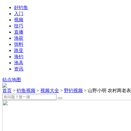
好钓鱼
入门
视频
技巧
直播
渔获
饵料
路亚
海钓
渔具
资讯
站点地图
首页
>
钓鱼视频
>
视频大全
>
野钓视频
> 山野小明 农村两老表