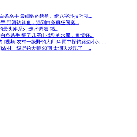
白条杀手 最细致的绑钩、绑八字环技巧视...
手 野河钓鲫鱼，遇到白条疯狂闹窝...
最头疼系列:走水调漂 [视...
白条杀手 翻了几座山找到的水库，鱼情好...
农村一级野钓大师34 雨中探钓路边小河 ...
农村一级野钓大师 90期 太湖边发现了一...