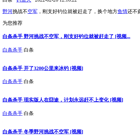
野河
挑战不
空军
，刚支好钓位就被赶走了，换个地方
鱼情
还不
为您推荐
白条杀手 野河挑战不空军，刚支好钓位就被赶走了 [视频...
白条杀手
白条
白条杀手 开了3200公里来冰钓 [视频]
白条杀手
白条
白条杀手 现实版人在囧途，计划永远赶不上变化 [视频]
白条杀手
白条
白条杀手 冬季野河挑战不空军 [视频]