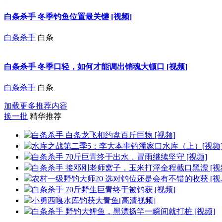
白条杀手 冬季钓鱼位置最关键 [视频]
白条杀手
白条
白条杀手 冬季口轻，如何才能调出销魂大顿口 [视频]
白条杀手
白条
加载更多推荐内容
换一批
精华推荐
白条杀手 白条龙飞相约盘百斤巨物 [视频]
水库之战第二季5：李大本事钓潘家口水库（上）[视频
白条杀手 70斤巨青终于出水，冒雨继续坚守 [视频]
白条杀手 接邓刚老师窝子，玉米打浮全程截口黑漂 [视频.
农村一级野钓大师20 选对钓位还是会有不错的收获 [视..
白条杀手 70斤野生巨青终于被钓获 [视频]
小勇西嘎水库钓获大青鱼[高清视频]
白条杀手 野钓大鲤鱼，黑漂扬竿一瞬间就打桩 [视频]