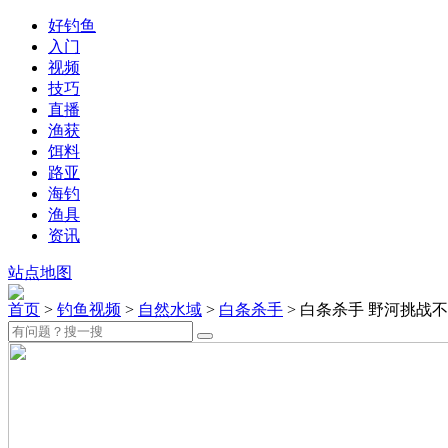
好钓鱼
入门
视频
技巧
直播
渔获
饵料
路亚
海钓
渔具
资讯
站点地图
首页
>
钓鱼视频
>
自然水域
>
白条杀手
> 白条杀手 野河挑战