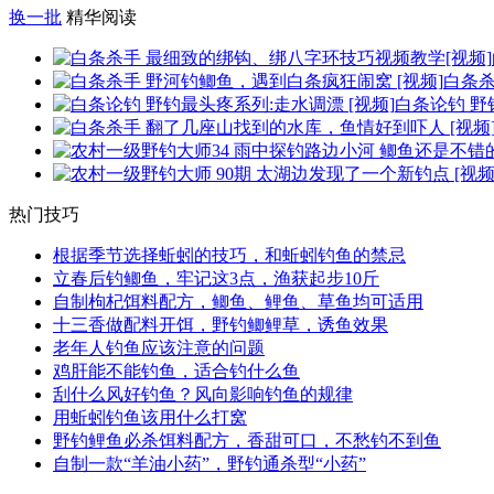
换一批
精华阅读
白条杀
白条论钓 野钓
热门技巧
根据季节选择蚯蚓的技巧，和蚯蚓钓鱼的禁忌
立春后钓鲫鱼，牢记这3点，渔获起步10斤
自制枸杞饵料配方，鲫鱼、鲤鱼、草鱼均可适用
十三香做配料开饵，野钓鲫鲤草，诱鱼效果
老年人钓鱼应该注意的问题
鸡肝能不能钓鱼，适合钓什么鱼
刮什么风好钓鱼？风向影响钓鱼的规律
用蚯蚓钓鱼该用什么打窝
野钓鲤鱼必杀饵料配方，香甜可口，不愁钓不到鱼
自制一款“羊油小药”，野钓通杀型“小药”