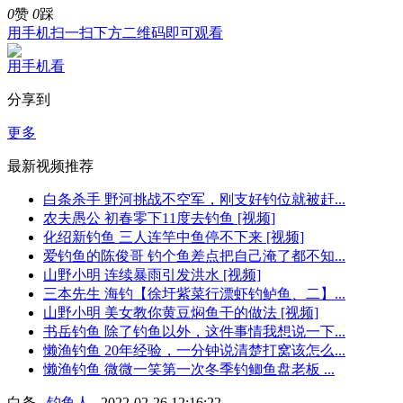
0
赞
0
踩
用手机扫一扫下方二维码即可观看
用手机看
分享到
更多
最新视频推荐
白条杀手 野河挑战不空军，刚支好钓位就被赶...
农夫愚公 初春零下11度去钓鱼 [视频]
化绍新钓鱼 三人连竿中鱼停不下来 [视频]
爱钓鱼的陈俊哥 钓个鱼差点把自己淹了都不知...
山野小明 连续暴雨引发洪水 [视频]
三本先生 海钓【徐圩紫菜行漂虾钓鲈鱼、二】...
山野小明 美女教你黄豆焖鱼干的做法 [视频]
书岳钓鱼 除了钓鱼以外，这件事情我想说一下...
懒渔钓鱼 20年经验，一分钟说清楚打窝该怎么...
懒渔钓鱼 微微一笑第一次冬季钓鲫鱼盘老板 ...
白条
钓鱼人
2022-02-26 12:16:22