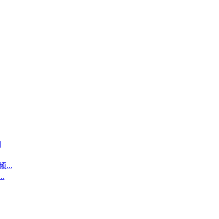
]
..
.