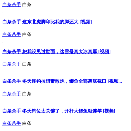
白条杀手
白条
白条杀手 这东北虎脚印比我的脚还大 [视频]
白条杀手
白条
白条杀手 恕我没见过世面，这雪是真大冰真厚 [视频]
白条杀手
白条
白条杀手 冬天库钓拉饵带散炮，鲫鱼全部离底截口 [视频...
白条杀手
白条
白条杀手 冬天钓位太关键了，开杆大鲫鱼就连竿 [视频]
白条杀手
白条