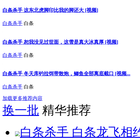
白条杀手 这东北虎脚印比我的脚还大 [视频]
白条杀手
白条
白条杀手 恕我没见过世面，这雪是真大冰真厚 [视频]
白条杀手
白条
白条杀手 冬天库钓拉饵带散炮，鲫鱼全部离底截口 [视频...
白条杀手
白条
加载更多推荐内容
换一批
精华推荐
白条杀手 白条龙飞相约