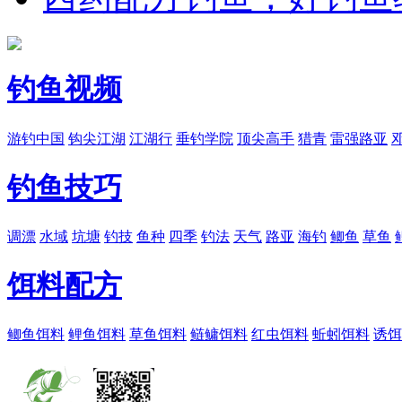
钓鱼视频
游钓中国
钩尖江湖
江湖行
垂钓学院
顶尖高手
猎青
雷强路亚
钓鱼技巧
调漂
水域
坑塘
钓技
鱼种
四季
钓法
天气
路亚
海钓
鲫鱼
草鱼
饵料配方
鲫鱼饵料
鲤鱼饵料
草鱼饵料
鲢鳙饵料
红虫饵料
蚯蚓饵料
诱饵