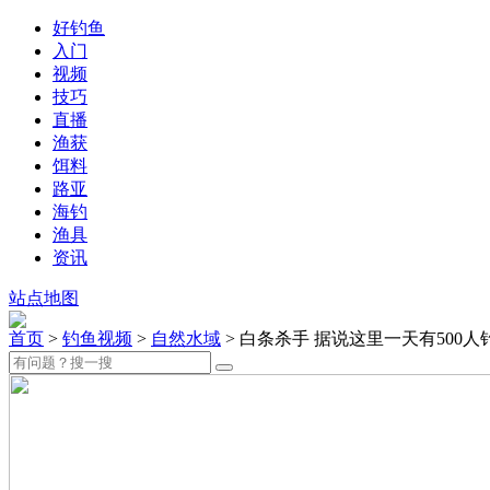
好钓鱼
入门
视频
技巧
直播
渔获
饵料
路亚
海钓
渔具
资讯
站点地图
首页
>
钓鱼视频
>
自然水域
> 白条杀手 据说这里一天有500人钓