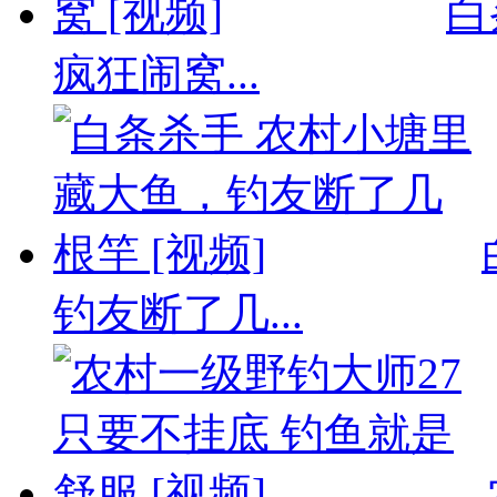
白
疯狂闹窝...
钓友断了几...