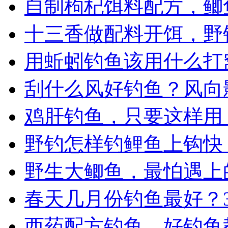
自制枸杞饵料配方，鲫
十三香做配料开饵，野
用蚯蚓钓鱼该用什么打
刮什么风好钓鱼？风向
鸡肝钓鱼，只要这样用
野钓怎样钓鲤鱼上钩快
野生大鲫鱼，最怕遇上
春天几月份钓鱼最好？
西药配方钓鱼，好钓鱼