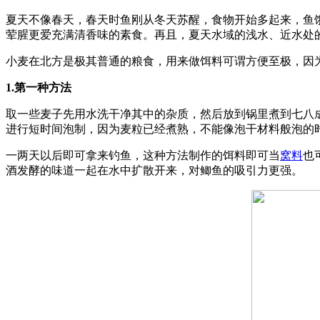
夏天不像春天，春天时鱼刚从冬天苏醒，食物开始多起来，鱼
荤腥更爱充满清香味的素食。再且，夏天水域的浅水、近水处
小麦在北方是极其普通的粮食，用来做饵料可谓方便至极，因
1.第一种方法
取一些麦子先用水洗干净其中的杂质，然后放到锅里煮到七八成
进行短时间泡制，因为麦粒已经煮熟，不能像泡干材料般泡的
一两天以后即可拿来钓鱼，这种方法制作的饵料即可当
窝料
也
酒发酵的味道一起在水中扩散开来，对鲫鱼的吸引力更强。