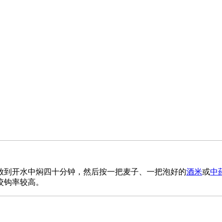
放到开水中焖四十分钟，然后按一把麦子、一把泡好的
酒米
或
中
咬钩率较高。