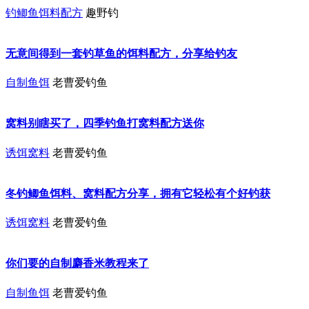
钓鲫鱼饵料配方
趣野钓
无意间得到一套钓草鱼的饵料配方，分享给钓友
自制鱼饵
老曹爱钓鱼
窝料别瞎买了，四季钓鱼打窝料配方送你
诱饵窝料
老曹爱钓鱼
冬钓鲫鱼饵料、窝料配方分享，拥有它轻松有个好钓获
诱饵窝料
老曹爱钓鱼
你们要的自制麝香米教程来了
自制鱼饵
老曹爱钓鱼