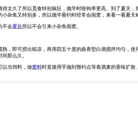
饿得太久了所以觅食特别疯狂，抛竿时咬钩率更高。到了夏天，
的小杂鱼又特别多，所以抛竿垂钓时经常会闹窝，来看一看夏天
为不会
雾化
所以不会引来小杂鱼闹窝。
熟，即可捞出晾凉，再用四五十度的曲香型白酒搅拌均匀，使用时
时间那么久。
可以当饵料，做
窝料
时直接用手抛到预钓点等着酒麦的香味扩散