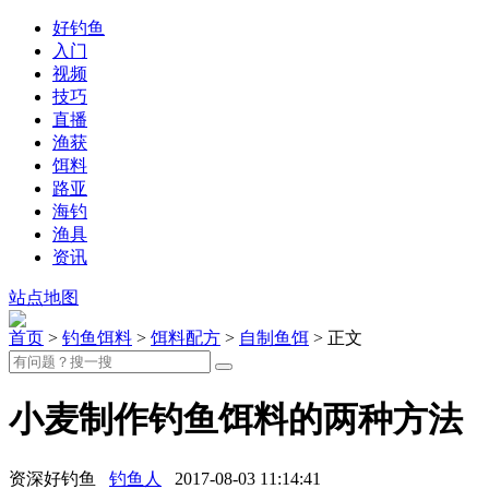
好钓鱼
入门
视频
技巧
直播
渔获
饵料
路亚
海钓
渔具
资讯
站点地图
首页
>
钓鱼饵料
>
饵料配方
>
自制鱼饵
> 正文
小麦制作钓鱼饵料的两种方法
资深好钓鱼
钓鱼人
2017-08-03 11:14:41