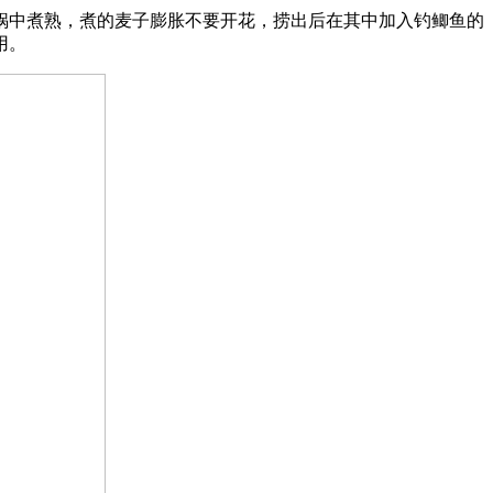
锅中煮熟，煮的麦子膨胀不要开花，捞出后在其中加入钓鲫鱼的
用。