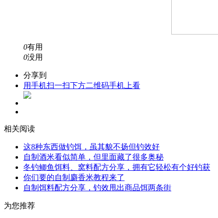
0
有用
0
没用
分享到
用手机扫一扫下方二维码手机上看
相关阅读
这8种东西做钓饵，虽其貌不扬但钓效好
自制酒米看似简单，但里面藏了很多奥秘
冬钓鲫鱼饵料、窝料配方分享，拥有它轻松有个好钓获
你们要的自制麝香米教程来了
自制饵料配方分享，钓效甩出商品饵两条街
为您推荐