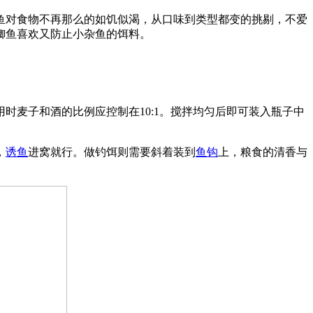
鱼对食物不再那么的如饥似渴，从口味到类型都变的挑剔，不爱
鲫鱼喜欢又防止小杂鱼的饵料。
麦子和酒的比例应控制在10:1。搅拌均匀后即可装入瓶子中
，
诱鱼
进窝就行。做钓饵则需要斜着装到
鱼钩
上，粮食的清香与