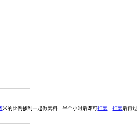
药
米的比例掺到一起做窝料，半个小时后即可
打窝
，
打窝
后再过