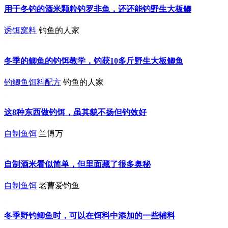
用于冬钓的酒米颗粒钓罗非鱼，还还能钓野生大板鲫
诱饵窝料
钓鱼的人家
冬季的鲫鱼的钓饵教学，钓获10多斤野生大板鲫鱼
钓鲫鱼饵料配方
钓鱼的人家
这8种东西做钓饵，虽其貌不扬但钓效好
自制鱼饵
兰博万
自制酒米看似简单，但里面藏了很多奥秘
自制鱼饵
老曹爱钓鱼
冬季野钓鲫鱼时，可以在饵料中添加的一些辅料