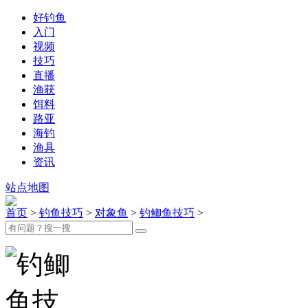
好钓鱼
入门
视频
技巧
直播
渔获
饵料
路亚
海钓
渔具
资讯
站点地图
首页
>
钓鱼技巧
>
对象鱼
>
钓鲫鱼技巧
>