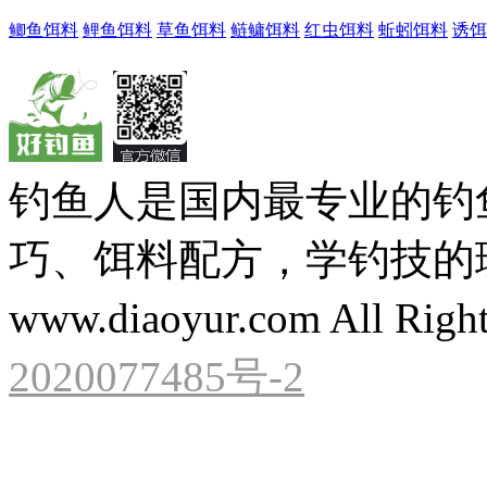
鲫鱼饵料
鲤鱼饵料
草鱼饵料
鲢鳙饵料
红虫饵料
蚯蚓饵料
诱饵
钓鱼人是国内最专业的钓
巧、饵料配方，学钓技的理想之处
www.diaoyur.com All Right
2020077485号-2