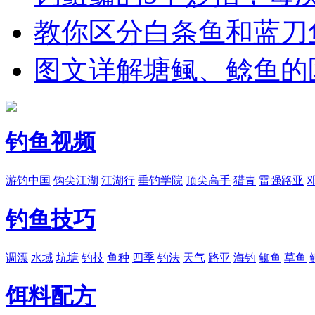
教你区分白条鱼和蓝刀
图文详解塘鲺、鲶鱼的
钓鱼视频
游钓中国
钩尖江湖
江湖行
垂钓学院
顶尖高手
猎青
雷强路亚
钓鱼技巧
调漂
水域
坑塘
钓技
鱼种
四季
钓法
天气
路亚
海钓
鲫鱼
草鱼
饵料配方