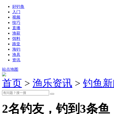
好钓鱼
入门
视频
技巧
直播
渔获
饵料
路亚
海钓
渔具
资讯
站点地图
首页
>
渔乐资讯
>
钓鱼新
2名钓友，钓到3条鱼