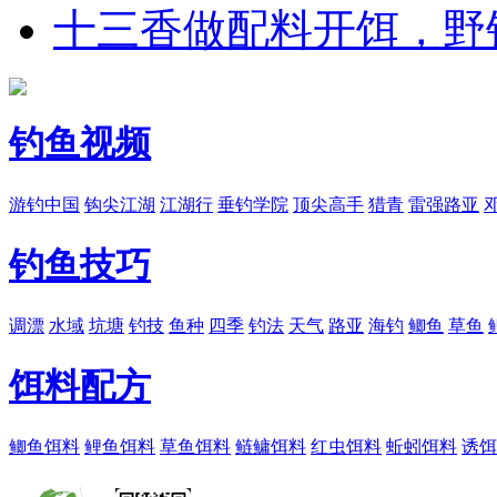
十三香做配料开饵，野
钓鱼视频
游钓中国
钩尖江湖
江湖行
垂钓学院
顶尖高手
猎青
雷强路亚
钓鱼技巧
调漂
水域
坑塘
钓技
鱼种
四季
钓法
天气
路亚
海钓
鲫鱼
草鱼
饵料配方
鲫鱼饵料
鲤鱼饵料
草鱼饵料
鲢鳙饵料
红虫饵料
蚯蚓饵料
诱饵