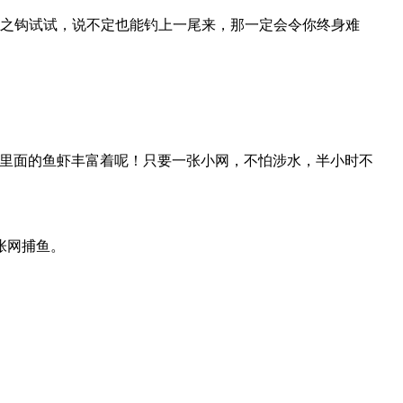
之钩试试，说不定也能钓上一尾来，那一定会令你终身难
，里面的鱼虾丰富着呢！只要一张小网，不怕涉水，半小时不
张网捕鱼。