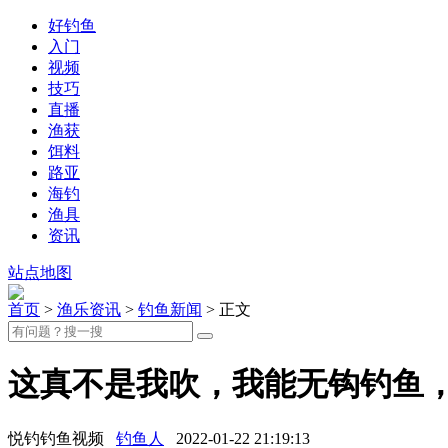
好钓鱼
入门
视频
技巧
直播
渔获
饵料
路亚
海钓
渔具
资讯
站点地图
首页
>
渔乐资讯
>
钓鱼新闻
> 正文
这真不是我吹，我能无钩钓鱼
悦钓钓鱼视频
钓鱼人
2022-01-22 21:19:13