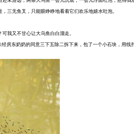
苗还未游远，两条大乌鱼一会儿沉底，一会儿浮面吐泡，惹得我
蛙，三无鱼叉，只能眼睁睁地看着它们欢乐地嬉水吐泡。
？可我又不甘心让大乌鱼白白溜走。
，未经房东奶奶的同意三下五除二拆下来，包了一个小石块，用线