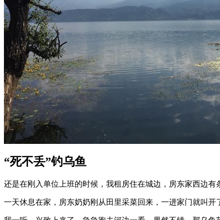
“死不丢”钓乌鱼
还是在刚入单位上班的时候，我租房住在城边，房东家西边有
一天休息在家，房东奶奶刚从田里采菜回来，一进家门就叫开