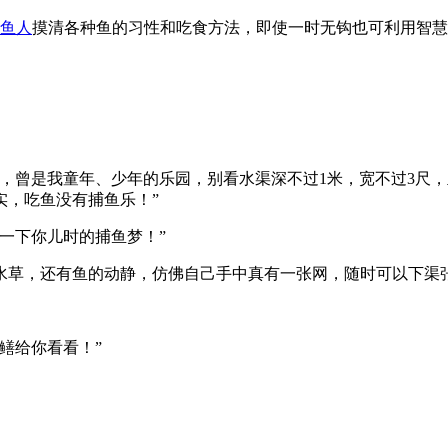
鱼人
摸清各种鱼的习性和吃食方法，即使一时无钩也可利用智慧
，曾是我童年、少年的乐园，别看水渠深不过1米，宽不过3尺
实，吃鱼没有捕鱼乐！”
一下你儿时的捕鱼梦！”
水草，还有鱼的动静，仿佛自己手中真有一张网，随时可以下渠
鳝给你看看！”
。