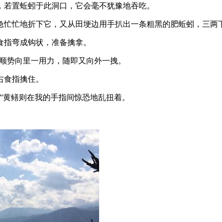
，若置蚯蚓于此洞口，它会毫不犹豫地吞吃。
急忙忙地折下它，又从田埂边用手扒出一条粗黑的肥蚯蚓，三两
食指弯成钩状，准备擒拿。
便顺势向里一用力，随即又向外一拽。
右食指擒住。
”黄鳝则在我的手指间惊恐地乱扭着。