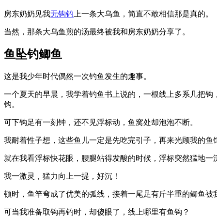
房东奶奶见我
无钩钓
上一条大乌鱼，简直不敢相信那是真的。
当然，那条大乌鱼煎的汤最终被我和房东奶奶分享了。
鱼坠钓鲫鱼
这是我少年时代偶然一次钓鱼发生的趣事。
一个夏天的早晨，我学着钓鱼书上说的，一根线上多系几把钩
钩。
可下钩足有一刻钟，还不见浮标动，鱼窝处却泡泡不断。
我耐着性子想，这些鱼儿一定是先吃完引子，再来光顾我的鱼
就在我看浮标快花眼，腰腿站得发酸的时候，浮标突然猛地一
我一激灵，猛力向上一提，好沉！
顿时，鱼竿弯成了优美的弧线，接着一尾足有斤半重的鲫鱼被
可当我准备取钩再钓时，却傻眼了，线上哪里有鱼钩？