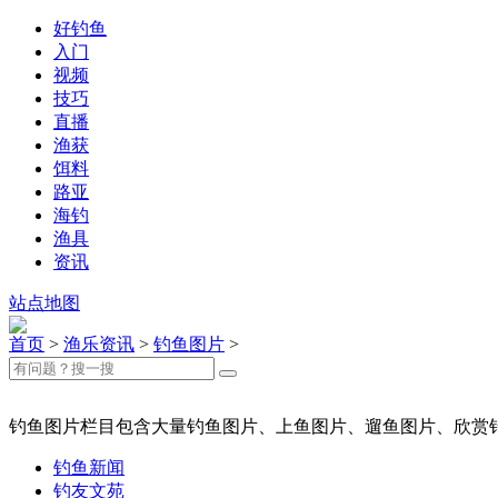
好钓鱼
入门
视频
技巧
直播
渔获
饵料
路亚
海钓
渔具
资讯
站点地图
首页
>
渔乐资讯
>
钓鱼图片
>
钓鱼图片栏目包含大量钓鱼图片、上鱼图片、遛鱼图片、欣赏
钓鱼新闻
钓友文苑