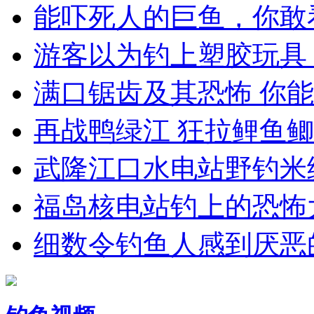
能吓死人的巨鱼，你敢
游客以为钓上塑胶玩具 随
满口锯齿及其恐怖 你能相
再战鸭绿江 狂拉鲤鱼
武隆江口水电站野钓米
福岛核电站钓上的恐怖大鱼
细数令钓鱼人感到厌恶的