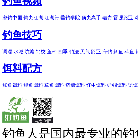
钓鱼视频
游钓中国
钩尖江湖
江湖行
垂钓学院
顶尖高手
猎青
雷强路亚
钓鱼技巧
调漂
水域
坑塘
钓技
鱼种
四季
钓法
天气
路亚
海钓
鲫鱼
草鱼
饵料配方
鲫鱼饵料
鲤鱼饵料
草鱼饵料
鲢鳙饵料
红虫饵料
蚯蚓饵料
诱饵
钓鱼人是国内最专业的钓