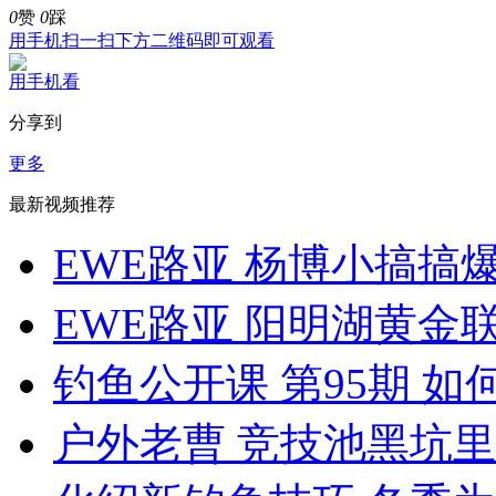
0
赞
0
踩
用手机扫一扫下方二维码即可观看
用手机看
分享到
更多
最新视频推荐
EWE路亚 杨博小搞搞爆拉
EWE路亚 阳明湖黄金联赛
钓鱼公开课 第95期 如何
户外老曹 竞技池黑坑里