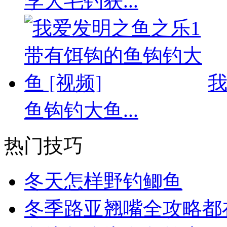
李大毛钓获...
我
鱼钩钓大鱼...
热门技巧
冬天怎样野钓鲫鱼
冬季路亚翘嘴全攻略都