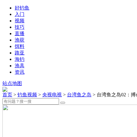
好钓鱼
入门
视频
技巧
直播
渔获
饵料
路亚
海钓
渔具
资讯
站点地图
首页
>
钓鱼视频
>
央视电视
>
台湾鱼之岛
> 台湾鱼之岛02：