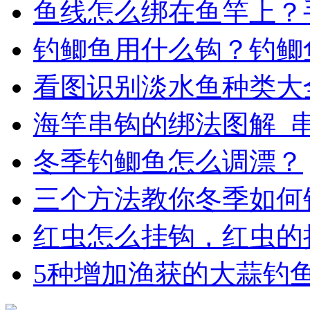
鱼线怎么绑在鱼竿上？
钓鲫鱼用什么钩？钓鲫
看图识别淡水鱼种类大
海竿串钩的绑法图解_
冬季钓鲫鱼怎么调漂？
三个方法教你冬季如何
红虫怎么挂钩，红虫的
5种增加渔获的大蒜钓