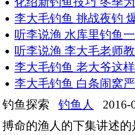
化绍新钓鱼技巧 冬季为什
李大毛钓鱼 挑战夜钓 爆
听李说渔 水库里钓鱼一定
听李说渔 李大毛老师教你
李大毛钓鱼 老大爷这样年
李大毛钓鱼 白条闹窝严重
钓鱼探索
钓鱼人
2016-01
搏命的渔人的下集讲述的