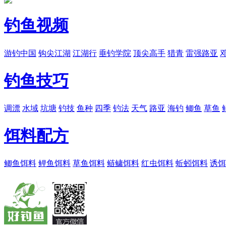
钓鱼视频
游钓中国
钩尖江湖
江湖行
垂钓学院
顶尖高手
猎青
雷强路亚
钓鱼技巧
调漂
水域
坑塘
钓技
鱼种
四季
钓法
天气
路亚
海钓
鲫鱼
草鱼
饵料配方
鲫鱼饵料
鲤鱼饵料
草鱼饵料
鲢鳙饵料
红虫饵料
蚯蚓饵料
诱饵