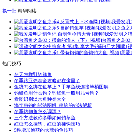
换一批
精华阅读
我爱发明之
我爱发明之鱼之乐
我爱发明之猎鱼
台湾鱼之岛02
我爱
热门技巧
冬天怎样野钓鲫鱼
冬季路亚翘嘴全攻略都在这里了
鱼线怎么绑在鱼竿上？手竿鱼线连接竿梢图解
钓鲫鱼用什么钩？钓鲫鱼一般用几号钩？
看图识别淡水鱼种类大全
海竿串钩的绑法图解_串钩的钓法解析
冬季钓鲫鱼怎么调漂？
三个方法教你冬季如何钓草鱼
红虫怎么挂钩，红虫的挂钩技巧
5种增加渔获的大蒜钓鱼技巧