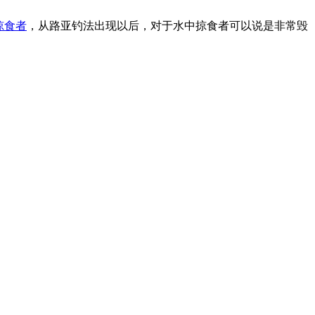
掠食者
，从路亚钓法出现以后，对于水中掠食者可以说是非常毁