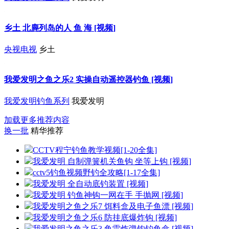
乡土 北麂列岛的人 鱼 海 [视频]
央视电视
乡土
我爱发明之鱼之乐2 实操自动遥控器钓鱼 [视频]
我爱发明钓鱼系列
我爱发明
加载更多推荐内容
换一批
精华推荐
CCTV程宁钓鱼教学视频[1-20全集]
我爱发明 自制弹簧机关鱼钩 坐等上钩 [视频]
cctv5钓鱼视频野钓全攻略[1-17全集]
我爱发明 全自动底钓装置 [视频]
我爱发明 钓鱼神钩一网在手 手抛网 [视频]
我爱发明之鱼之乐7 饵料盒及电子鱼漂 [视频]
我爱发明之鱼之乐6 防挂底爆炸钩 [视频]
我爱发明之鱼之乐3 鱼雷炸弹钩钓鱼盒 [视频]