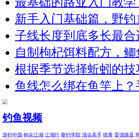
最基础的路亚入门教学
新手入门基础篇，野钓
子线长度到底多长最合
自制枸杞饵料配方，鲫
根据季节选择蚯蚓的技
鱼线怎么绑在鱼竿上？
钓鱼视频
游钓中国
钩尖江湖
江湖行
垂钓学院
顶尖高手
猎青
雷强路亚