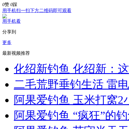
0
赞
0
踩
用手机扫一扫下方二维码即可观看
用手机看
分享到
更多
最新视频推荐
化绍新钓鱼 化绍新：这
二毛荒野垂钓生活 雷电
阿果爱钓鱼 玉米打窝2小
阿果爱钓鱼 “疯狂”的钓