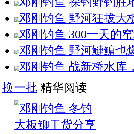
邓刚钓鱼 探钓野钓胜地
邓刚钓鱼 野河狂拔大板
邓刚钓鱼 300一天的窑
邓刚钓鱼 野河鰱鳙也爆
邓刚钓鱼 战新桥水库，3
换一批
精华阅读