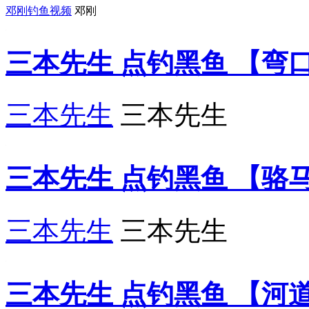
邓刚钓鱼视频
邓刚
三本先生 点钓黑鱼 【弯口
三本先生
三本先生
三本先生 点钓黑鱼 【骆马
三本先生
三本先生
三本先生 点钓黑鱼 【河道