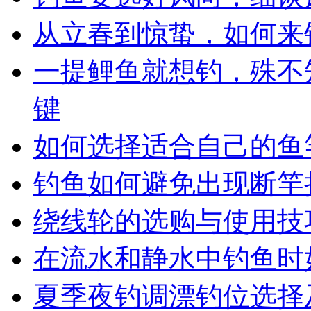
从立春到惊蛰，如何来
一提鲤鱼就想钓，殊不
键
如何选择适合自己的鱼
钓鱼如何避免出现断竿
绕线轮的选购与使用技
在流水和静水中钓鱼时
夏季夜钓调漂钓位选择