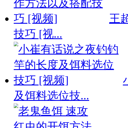
王
技巧 [视...
及饵料选位技...