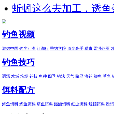
蚯蚓这么去加工，诱鱼
钓鱼视频
游钓中国
钩尖江湖
江湖行
垂钓学院
顶尖高手
猎青
雷强路亚
钓鱼技巧
调漂
水域
坑塘
钓技
鱼种
四季
钓法
天气
路亚
海钓
鲫鱼
草鱼
饵料配方
鲫鱼饵料
鲤鱼饵料
草鱼饵料
鲢鳙饵料
红虫饵料
蚯蚓饵料
诱饵