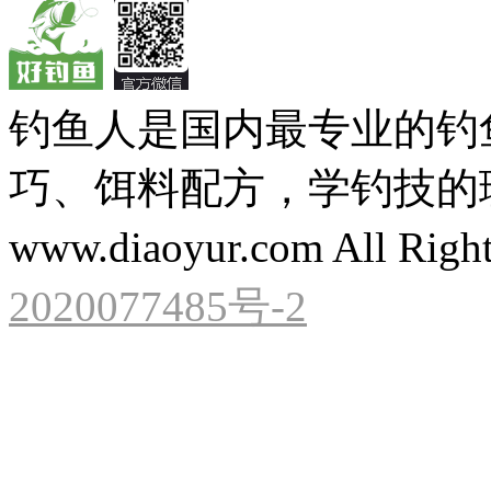
钓鱼人是国内最专业的钓
巧、饵料配方，学钓技的理想之处
www.diaoyur.com All Right
2020077485号-2