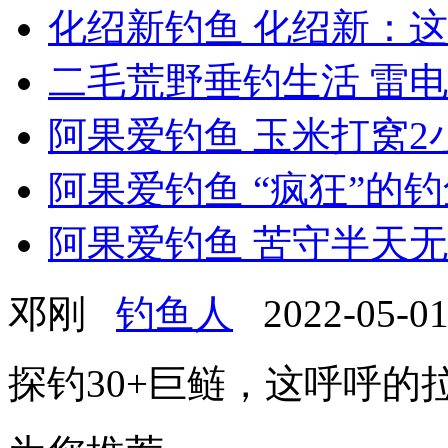
化绍新钓鱼 化绍新：这
二毛荒野垂钓生活 雷电
阿果爱钓鱼 玉米打窝2小
阿果爱钓鱼 “疯狂”的钓
阿果爱钓鱼 苦守半天无鱼
邓刚
钓鱼人
2022-05-01 
探钓30+巨鲢，这呼呼