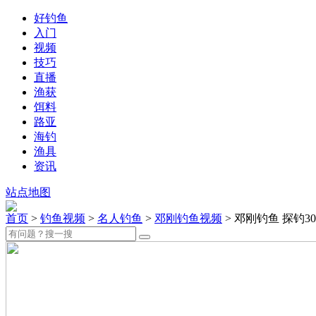
好钓鱼
入门
视频
技巧
直播
渔获
饵料
路亚
海钓
渔具
资讯
站点地图
首页
>
钓鱼视频
>
名人钓鱼
>
邓刚钓鱼视频
> 邓刚钓鱼 探钓30