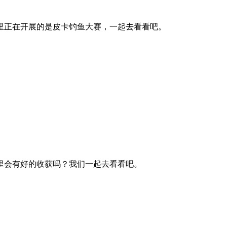
里正在开展的是皮卡钓鱼大赛，一起去看看吧。
里会有好的收获吗？我们一起去看看吧。