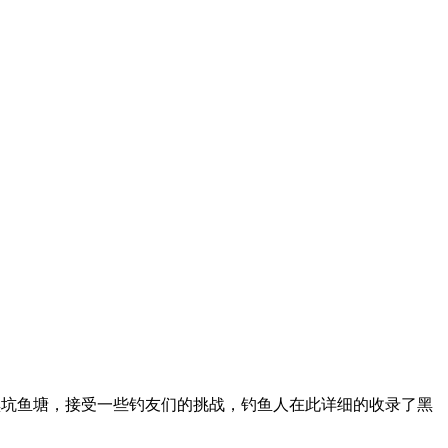
黑坑鱼塘，接受一些钓友们的挑战，钓鱼人在此详细的收录了黑