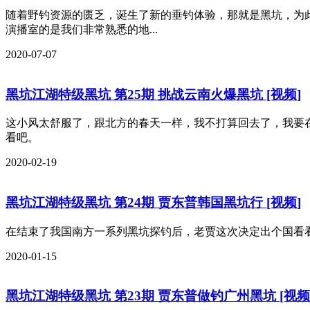
随着野钓资源的匮乏，诞生了新的垂钓体验，那就是黑坑，为
演播室的是我们非常熟悉的地...
2020-07-07
黑坑江湖特级黑坑 第25期 挑战云南火爆黑坑 [视频]
这小风太舒服了，跟北方的春天一样，我不打算回去了，我要
看吧。
2020-02-19
黑坑江湖特级黑坑 第24期 贾东普韩国黑坑行 [视频]
在结束了我国南方一系列黑坑探钓后，老贾这次决定出个国看
2020-01-15
黑坑江湖特级黑坑 第23期 贾东普做钓广州黑坑 [视频