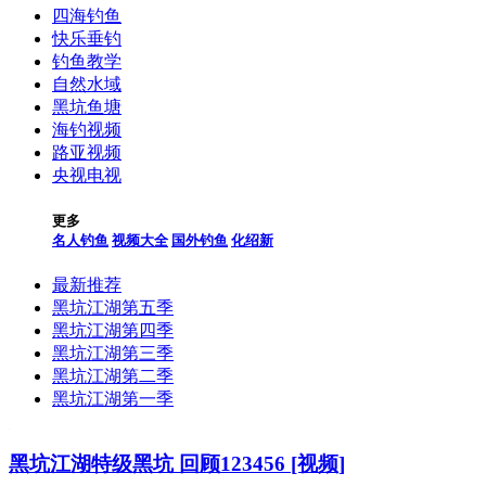
四海钓鱼
快乐垂钓
钓鱼教学
自然水域
黑坑鱼塘
海钓视频
路亚视频
央视电视
更多
名人钓鱼
视频大全
国外钓鱼
化绍新
最新推荐
黑坑江湖第五季
黑坑江湖第四季
黑坑江湖第三季
黑坑江湖第二季
黑坑江湖第一季
黑坑江湖特级黑坑 回顾123456 [视频]