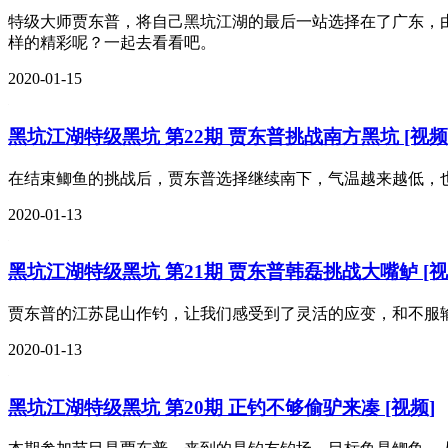
特级大师贾东普，将自己黑坑江湖的最后一站选择在了广东，
样的精彩呢？一起去看看吧。
2020-01-15
黑坑江湖特级黑坑 第22期 贾东普挑战南方黑坑 [视频
在结束鲫鱼的挑战后，贾东普选择继续南下，气温越来越低，
2020-01-13
黑坑江湖特级黑坑 第21期 贾东普韩磊挑战大嘴鲈 [视
贾东普的江苏昆山作钓，让我们感受到了灵活的应变，和不服
2020-01-13
黑坑江湖特级黑坑 第20期 正钓不够偷驴来凑 [视频]