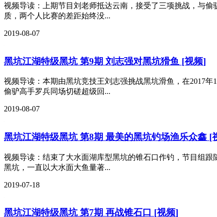
视频导读：上期节目刘老师抵达云南，接受了三项挑战，与偷
质，两个人比赛的差距始终没...
2019-08-07
黑坑江湖特级黑坑 第9期 刘志强对黑坑猾鱼 [视频]
视频导读：本期由黑坑竞技王刘志强挑战黑坑滑鱼，在2017
偷驴高手罗兵同场切磋超级回...
2019-08-07
黑坑江湖特级黑坑 第8期 最美的黑坑钓场渔乐众鑫 [
视频导读：结束了大水面湖库型黑坑的锥石口作钓，节目组跟
黑坑，一直以大水面大鱼量著...
2019-07-18
黑坑江湖特级黑坑 第7期 再战锥石口 [视频]