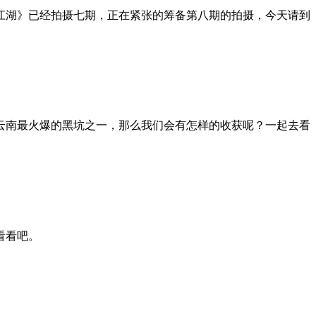
江湖》已经拍摄七期，正在紧张的筹备第八期的拍摄，今天请到
云南最火爆的黑坑之一，那么我们会有怎样的收获呢？一起去看
看看吧。