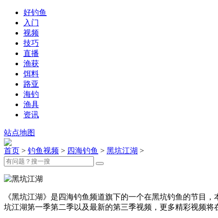
好钓鱼
入门
视频
技巧
直播
渔获
饵料
路亚
海钓
渔具
资讯
站点地图
首页
>
钓鱼视频
>
四海钓鱼
>
黑坑江湖
>
《黑坑江湖》是四海钓鱼频道旗下的一个在黑坑钓鱼的节目，
坑江湖第一季第二季以及最新的第三季视频，更多精彩视频将