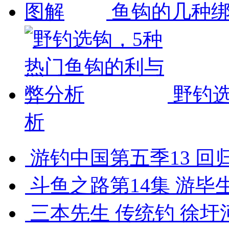
鱼钩的几种
野钓选
析
游钓中国第五季13 回归
斗鱼之路第14集 游毕生
三本先生 传统钓 徐圩河