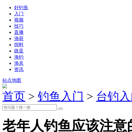
好钓鱼
入门
视频
技巧
直播
渔获
饵料
路亚
海钓
渔具
资讯
站点地图
首页
>
钓鱼入门
>
台钓入
老年人钓鱼应该注意