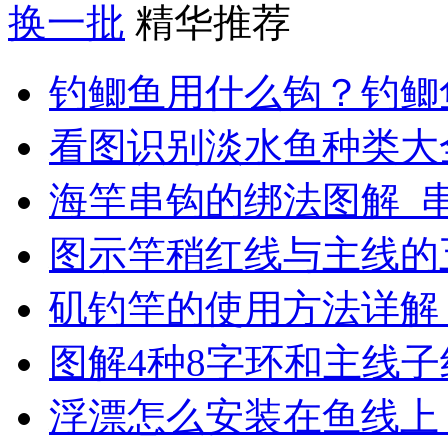
换一批
精华推荐
钓鲫鱼用什么钩？钓鲫
看图识别淡水鱼种类大
海竿串钩的绑法图解_
图示竿稍红线与主线的
矶钓竿的使用方法详解
图解4种8字环和主线
浮漂怎么安装在鱼线上