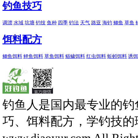
钓鱼技巧
调漂
水域
坑塘
钓技
鱼种
四季
钓法
天气
路亚
海钓
鲫鱼
草鱼
饵料配方
鲫鱼饵料
鲤鱼饵料
草鱼饵料
鲢鳙饵料
红虫饵料
蚯蚓饵料
诱饵
钓鱼人是国内最专业的钓
巧、饵料配方，学钓技的理想之处
www.diaoyur.com All Rig