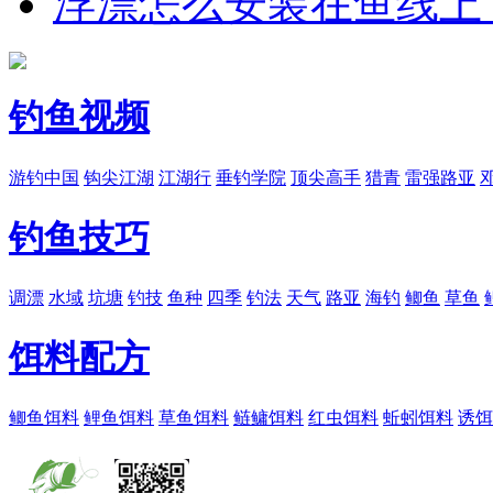
浮漂怎么安装在鱼线上
钓鱼视频
游钓中国
钩尖江湖
江湖行
垂钓学院
顶尖高手
猎青
雷强路亚
钓鱼技巧
调漂
水域
坑塘
钓技
鱼种
四季
钓法
天气
路亚
海钓
鲫鱼
草鱼
饵料配方
鲫鱼饵料
鲤鱼饵料
草鱼饵料
鲢鳙饵料
红虫饵料
蚯蚓饵料
诱饵