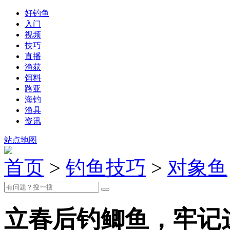
好钓鱼
入门
视频
技巧
直播
渔获
饵料
路亚
海钓
渔具
资讯
站点地图
首页
>
钓鱼技巧
>
对象鱼
立春后钓鲫鱼，牢记这