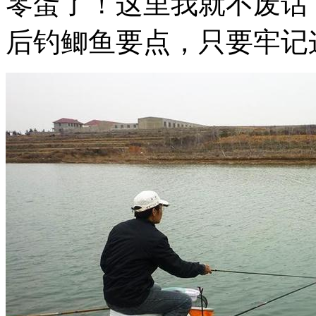
零蛋了！这里我就不废话
后钓鲫鱼要点，只要牢记