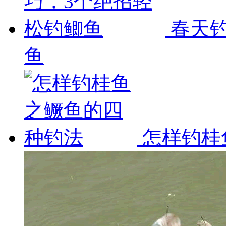
春天钓
鱼
怎样钓桂