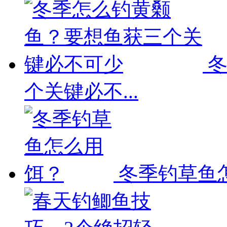
冬
个关键必不...
冬季钓草鱼