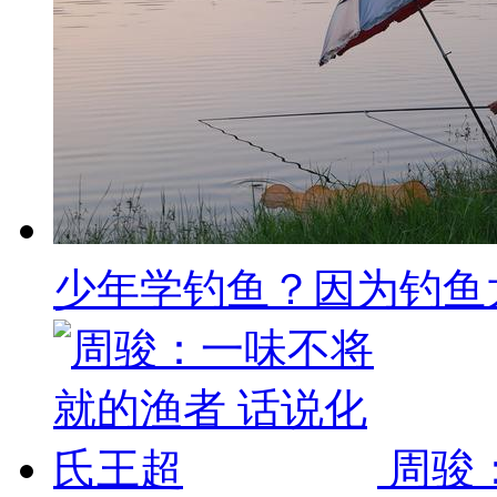
少年学钓鱼？因为钓鱼太危
周骏