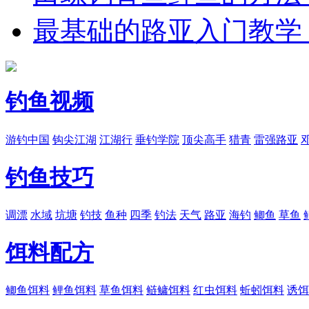
最基础的路亚入门教学
钓鱼视频
游钓中国
钩尖江湖
江湖行
垂钓学院
顶尖高手
猎青
雷强路亚
钓鱼技巧
调漂
水域
坑塘
钓技
鱼种
四季
钓法
天气
路亚
海钓
鲫鱼
草鱼
饵料配方
鲫鱼饵料
鲤鱼饵料
草鱼饵料
鲢鳙饵料
红虫饵料
蚯蚓饵料
诱饵