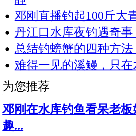
邓刚直播钓起100斤
丹江口水库夜钓遇奇事
总结钓螃蟹的四种方法
难得一见的溪鳗，只在
为您推荐
邓刚在水库钓鱼看呆老板
趣...