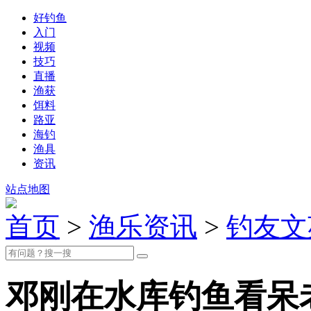
好钓鱼
入门
视频
技巧
直播
渔获
饵料
路亚
海钓
渔具
资讯
站点地图
首页
>
渔乐资讯
>
钓友文
邓刚在水库钓鱼看呆