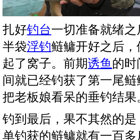
扎好
钓台
一切准备就绪之
半袋
浮钓
鲢鳙开好之后，
起了窝子。前期
诱鱼
的时
间就已经钓获了第一尾鲢
把老板娘看呆的垂钓结果
钓到最后，果不其然的是
单钓获的鲢鳙就有一百多