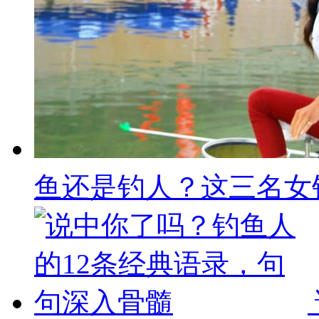
鱼还是钓人？这三名女钓手