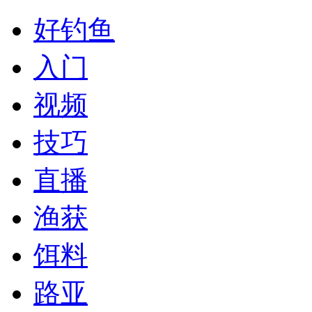
好钓鱼
入门
视频
技巧
直播
渔获
饵料
路亚