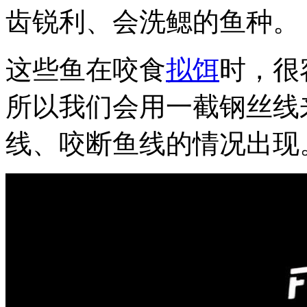
齿锐利、会洗鳃的鱼种。
这些鱼在咬食
拟饵
时，很
所以我们会用一截钢丝线
线、咬断鱼线的情况出现