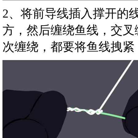
2、将前导线插入撑开的
方，然后缠绕鱼线，交叉缠
次缠绕，都要将鱼线拽紧