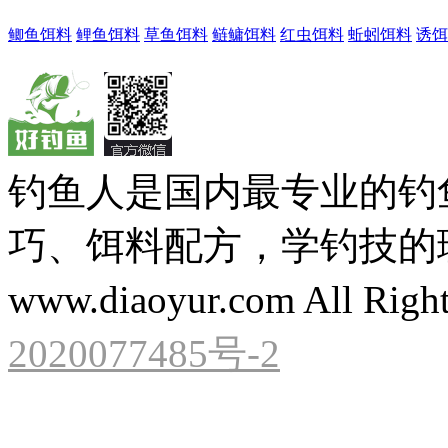
鲫鱼饵料
鲤鱼饵料
草鱼饵料
鲢鳙饵料
红虫饵料
蚯蚓饵料
诱饵
钓鱼人是国内最专业的钓
巧、饵料配方，学钓技的理想之处
www.diaoyur.com All Right
2020077485号-2