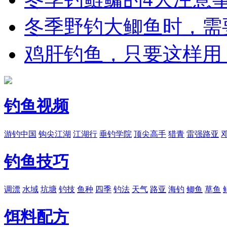
冬季野钓大鲫鱼时，需
鸡肝钓鱼，只要这样用
钓鱼视频
游钓中国
钩尖江湖
江湖行
垂钓学院
顶尖高手
猎青
雷强路亚
钓鱼技巧
调漂
水域
坑塘
钓技
鱼种
四季
钓法
天气
路亚
海钓
鲫鱼
草鱼
饵料配方