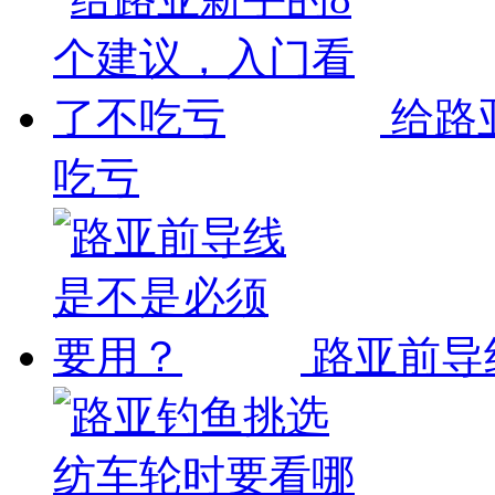
给路
吃亏
路亚前导