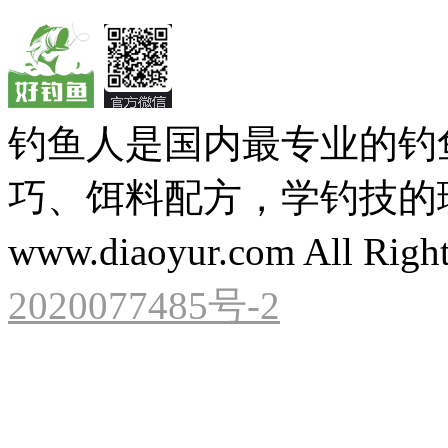
钓鱼人是国内最专业的钓
巧、饵料配方，学钓技的理想之处
www.diaoyur.com All Right
2020077485号-2