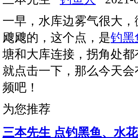
一早，水库边雾气很大，
飕飕的，这个点，是
钓黑
塘和大库连接，拐角处都
就点击一下，那么今天会
频吧！
为您推荐
三本先生 点钓黑鱼、水花