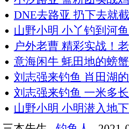
DNE去路亚 扔下去就截
山野小明 小丫钓到河鱼
户外老曹 精彩实战！老曹
意海闲牛 蚝田地的螃蟹泛
刘志强来钓鱼 肖田湖的大
刘志强来钓鱼 一米多长的
山野小明 小明潜入地下
三本先生
钓鱼人
2021-07