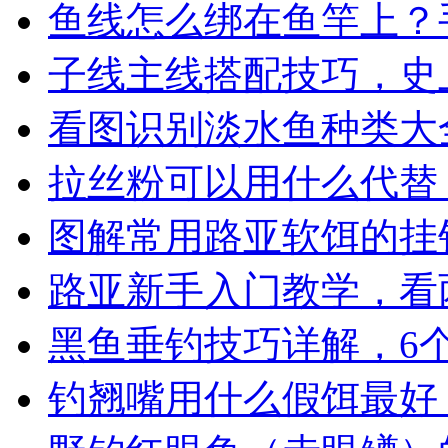
鱼线怎么绑在鱼竿上？
子线主线搭配技巧，史
看图识别淡水鱼种类大
拉丝粉可以用什么代替
图解常用路亚软饵的挂
路亚新手入门教学，看
黑鱼垂钓技巧详解，6
钓翘嘴用什么假饵最好