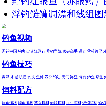
野钓红眼鱼（赤眼鳟）
浮钓鲢鳙调漂和线组图
钓鱼视频
游钓中国
钩尖江湖
江湖行
垂钓学院
顶尖高手
猎青
雷强路亚
钓鱼技巧
调漂
水域
坑塘
钓技
鱼种
四季
钓法
天气
路亚
海钓
鲫鱼
草鱼
饵料配方
鲫鱼饵料
鲤鱼饵料
草鱼饵料
鲢鳙饵料
红虫饵料
蚯蚓饵料
诱饵