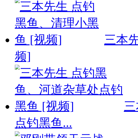
三本先
频]
三
点钓黑鱼...