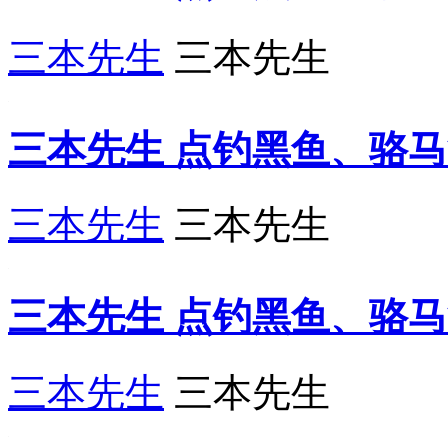
三本先生
三本先生
三本先生 点钓黑鱼、骆马
三本先生
三本先生
三本先生 点钓黑鱼、骆马
三本先生
三本先生