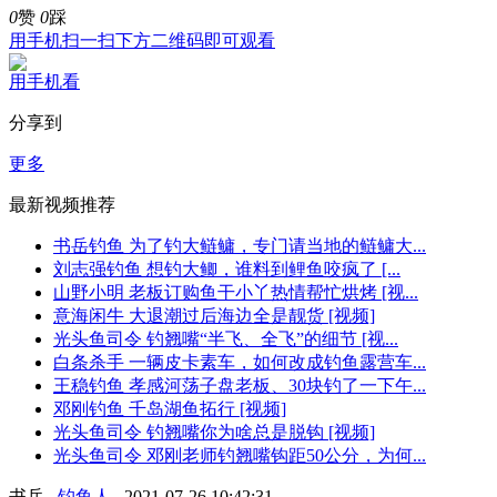
0
赞
0
踩
用手机扫一扫下方二维码即可观看
用手机看
分享到
更多
最新视频推荐
书岳钓鱼 为了钓大鲢鳙，专门请当地的鲢鳙大...
刘志强钓鱼 想钓大鲫，谁料到鲤鱼咬疯了 [...
山野小明 老板订购鱼干小丫热情帮忙烘烤 [视...
意海闲牛 大退潮过后海边全是靓货 [视频]
光头鱼司令 钓翘嘴“半飞、全飞”的细节 [视...
白条杀手 一辆皮卡素车，如何改成钓鱼露营车...
王稳钓鱼 孝感河荡子盘老板、30块钓了一下午...
邓刚钓鱼 千岛湖鱼拓行 [视频]
光头鱼司令 钓翘嘴你为啥总是脱钩 [视频]
光头鱼司令 邓刚老师钓翘嘴钩距50公分，为何...
书岳
钓鱼人
2021-07-26 10:42:31