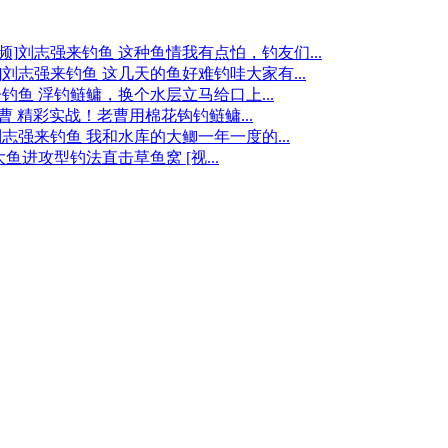
刘志强来钓鱼 这种鱼情我有点怕，钓友们...
刘志强来钓鱼 这几天的鱼好难钓哇大家有...
钓鱼 浮钓鲢鳙，换个水层立马给口上...
曹 精彩实战！老曹用棉花钩钓鲢鳙...
志强来钓鱼 我和水库的大鲫一年一度的...
鱼进攻型钓法直击草鱼窝 [视...