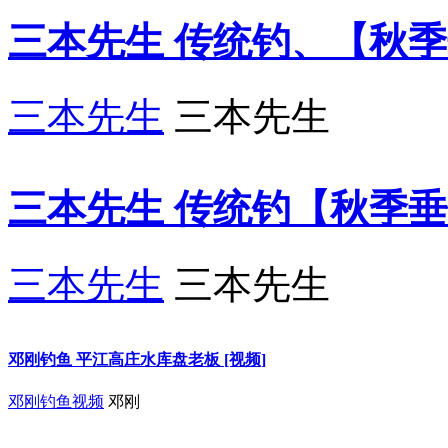
三本先生 传统钓、【秋季
三本先生
三本先生
三本先生 传统钓【秋季垂
三本先生
三本先生
邓刚钓鱼 平江高庄水库盘老板 [视频]
邓刚钓鱼视频
邓刚