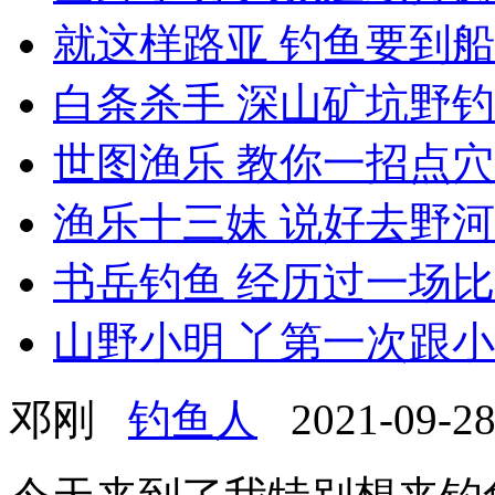
就这样路亚 钓鱼要到船
白条杀手 深山矿坑野钓，
世图渔乐 教你一招点穴
渔乐十三妹 说好去野河
书岳钓鱼 经历过一场比
山野小明 丫第一次跟小明
邓刚
钓鱼人
2021-09-28 