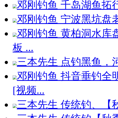
邓刚钓鱼 千岛湖鱼拓行
邓刚钓鱼 宁波黑坑盘老
邓刚钓鱼 黄柏洞水库
板 ...
三本先生 点钓黑鱼，河
邓刚钓鱼 抖音垂钓全
[视频...
三本先生 传统钓、【秋