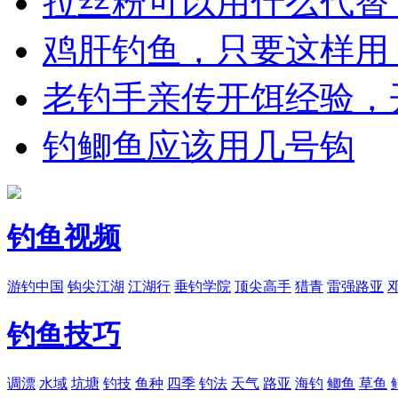
拉丝粉可以用什么代替
鸡肝钓鱼，只要这样用
老钓手亲传开饵经验，
钓鲫鱼应该用几号钩
钓鱼视频
游钓中国
钩尖江湖
江湖行
垂钓学院
顶尖高手
猎青
雷强路亚
钓鱼技巧
调漂
水域
坑塘
钓技
鱼种
四季
钓法
天气
路亚
海钓
鲫鱼
草鱼