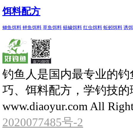
饵料配方
鲫鱼饵料
鲤鱼饵料
草鱼饵料
鲢鳙饵料
红虫饵料
蚯蚓饵料
诱饵
钓鱼人是国内最专业的钓
巧、饵料配方，学钓技的理想之处
www.diaoyur.com All Right
2020077485号-2