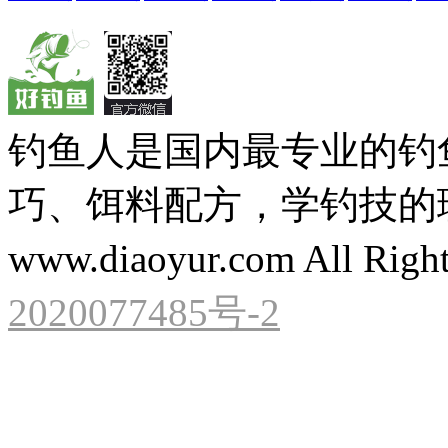
钓鱼人是国内最专业的钓
巧、饵料配方，学钓技的理想之处
www.diaoyur.com All Right
2020077485号-2