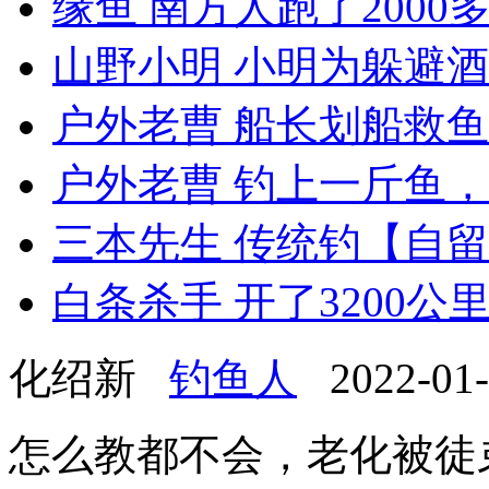
缘鱼 南方人跑了2000多
山野小明 小明为躲避酒
户外老曹 船长划船救鱼
户外老曹 钓上一斤鱼，送
三本先生 传统钓【自留地
白条杀手 开了3200公里
化绍新
钓鱼人
2022-01-2
怎么教都不会，老化被徒