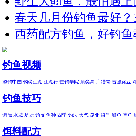
野生大鲫鱼，最怕遇上
春天几月份钓鱼最好？
西药配方钓鱼，好钓鱼
钓鱼视频
游钓中国
钩尖江湖
江湖行
垂钓学院
顶尖高手
猎青
雷强路亚
钓鱼技巧
调漂
水域
坑塘
钓技
鱼种
四季
钓法
天气
路亚
海钓
鲫鱼
草鱼
饵料配方