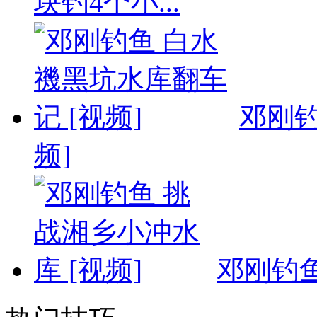
块钓4个小...
邓刚钓
频]
邓刚钓鱼