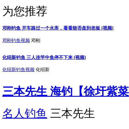
为您推荐
邓刚钓鱼 开车路过一个水库，看看能否盘到老板 [视频]
邓刚钓鱼视频
邓刚
化绍新钓鱼 三人连竿中鱼停不下来 [视频]
化绍新钓鱼视频
化绍新
三本先生 海钓【徐圩紫菜
名人钓鱼
三本先生