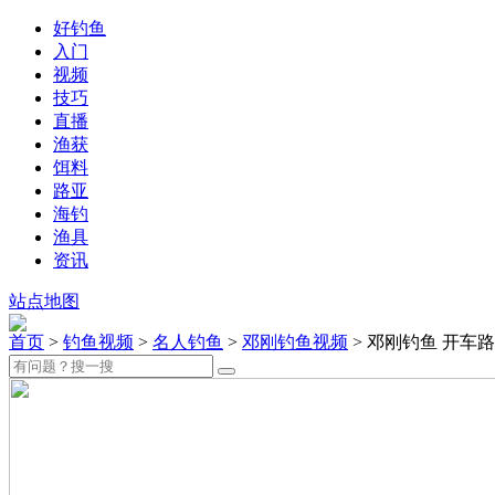
好钓鱼
入门
视频
技巧
直播
渔获
饵料
路亚
海钓
渔具
资讯
站点地图
首页
>
钓鱼视频
>
名人钓鱼
>
邓刚钓鱼视频
> 邓刚钓鱼 开车