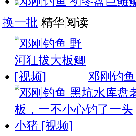
邓刚钓鱼 初冬盘巨鲢鳙
换一批
精华阅读
邓刚钓鱼