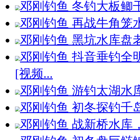
邓刚钓鱼 冬钓大板鲫干
邓刚钓鱼 再战牛角笼水
邓刚钓鱼 黑坑水库盘老
邓刚钓鱼 抖音垂钓全
[视频...
邓刚钓鱼 游钓太湖水库
邓刚钓鱼 初冬探钓千岛
邓刚钓鱼 战新桥水库，3