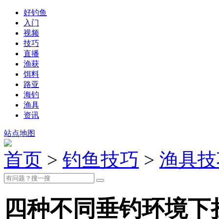
好钓鱼
入门
视频
技巧
直播
渔获
饵料
路亚
海钓
渔具
资讯
站点地图
首页
>
钓鱼技巧
>
渔具技
四种不同垂钓环境下