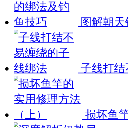
图解朝天
子线打结
损坏鱼竿