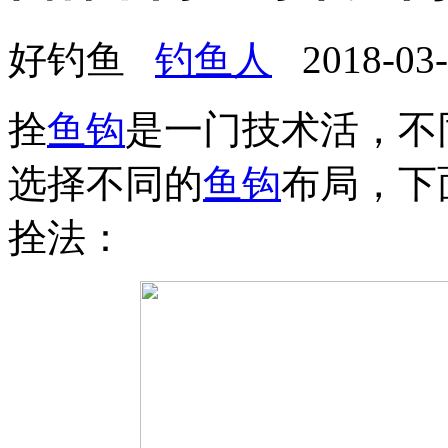
好钓鱼
钓鱼人
2018-03-0
拴
鱼钩
是一门技术活，不
选择不同的
鱼钩
布局，下
拴法：