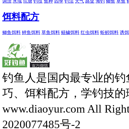
调漂
水域
坑塘
钓技
鱼种
四季
钓法
天气
路亚
海钓
鲫鱼
草鱼
饵料配方
鲫鱼饵料
鲤鱼饵料
草鱼饵料
鲢鳙饵料
红虫饵料
蚯蚓饵料
诱饵
钓鱼人是国内最专业的钓
巧、饵料配方，学钓技的理想之处
www.diaoyur.com All Rig
2020077485号-2