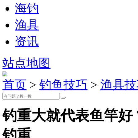
海钓
渔具
资讯
站点地图
首页
>
钓鱼技巧
>
渔具技
钓重大就代表鱼竿好
钓重