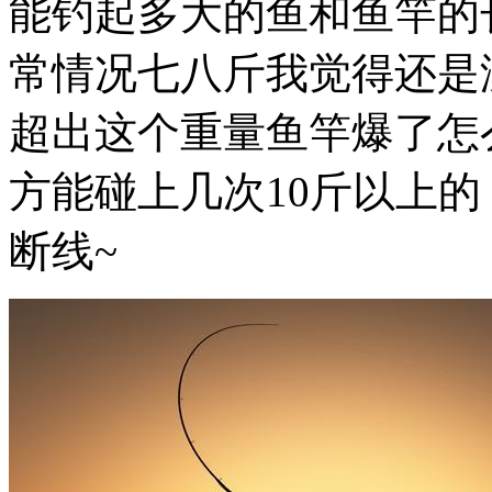
能钓起多大的鱼和鱼竿的长
常情况七八斤我觉得还是
超出这个重量鱼竿爆了怎
方能碰上几次10斤以上
断线~