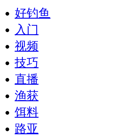
好钓鱼
入门
视频
技巧
直播
渔获
饵料
路亚