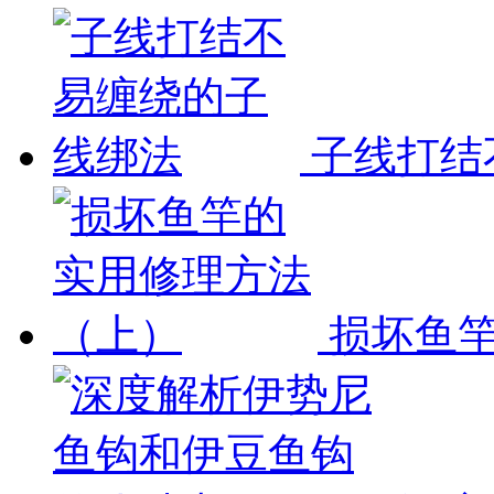
子线打结
损坏鱼竿