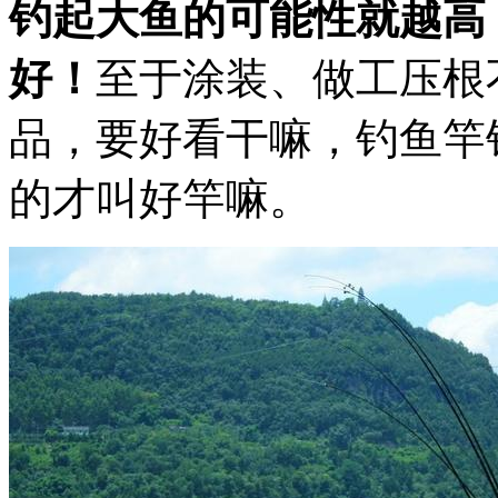
钓起大鱼的可能性就越高
好！
至于涂装、做工压根
品，要好看干嘛，钓鱼竿
的才叫好竿嘛。