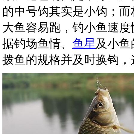
的中号钩其实是小钩；而
大鱼容易跑，钓小鱼速度
据钓场鱼情、
鱼星
及小鱼
拨鱼的规格并及时换钩，