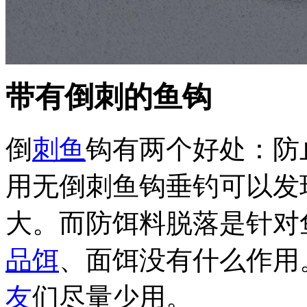
带有倒刺的鱼钩
倒
刺鱼
钩有两个好处：防
用无倒刺鱼钩垂钓可以发
大。而防饵料脱落是针对
品饵
、面饵没有什么作用
友
们尽量少用。