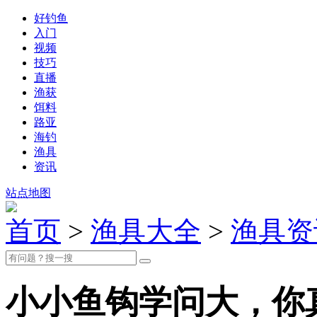
好钓鱼
入门
视频
技巧
直播
渔获
饵料
路亚
海钓
渔具
资讯
站点地图
首页
>
渔具大全
>
渔具资
小小鱼钩学问大，你