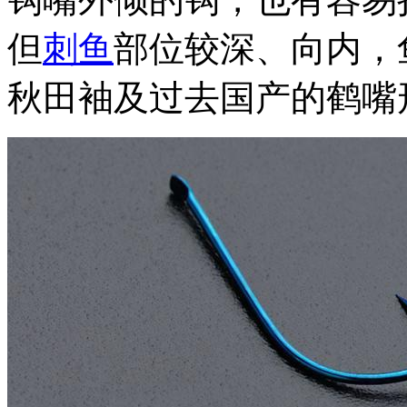
但
刺鱼
部位较深、向内，
秋田袖及过去国产的鹤嘴