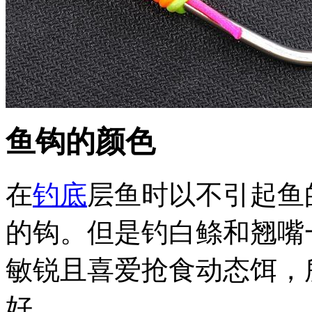
鱼钩的颜色
在
钓底
层鱼时以不引起鱼
的钩。但是钓白鲦和翘嘴
敏锐且喜爱抢食动态饵，
好。