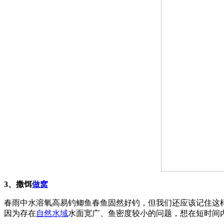
3、撒饵
做窝
春雨中水溶氧高易钓鲫鱼春鱼固然好钓，但我们还应该记住这
因为存在
自然水域
水面宽广、鱼密度较小的问题，想在短时间