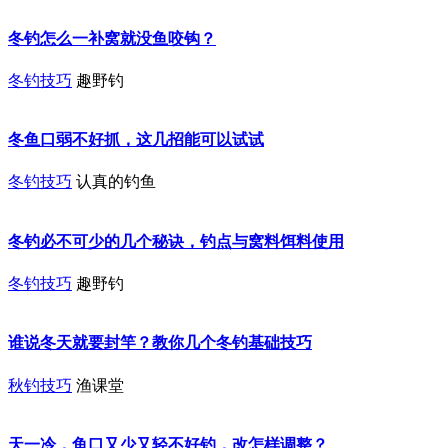
冬钓怎么一补窝就没鱼咬钩？
冬钓技巧
趣野钓
冬鱼口弱不好抓，这几招能可以试试
冬钓技巧
认真的钓鱼
冬钓必不可少的几个秘诀，钓点与窝料饵料使用
冬钓技巧
趣野钓
谁说冬天就要封竿？教你几个冬钓基础技巧
秋钓技巧
渔课堂
天一冷，鱼口又少又轻不好钓，改怎样调整？