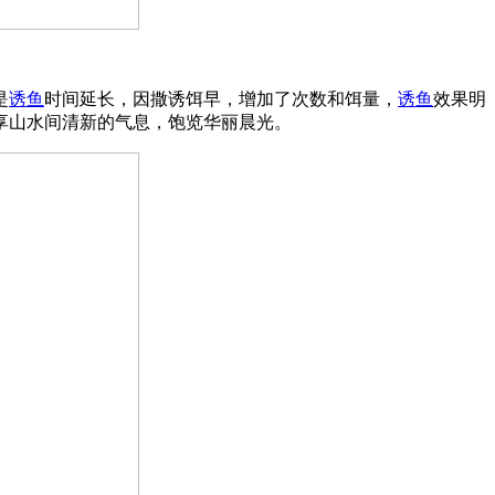
是
诱鱼
时间延长，因撒诱饵早，增加了次数和饵量，
诱鱼
效果明
享山水间清新的气息，饱览华丽晨光。