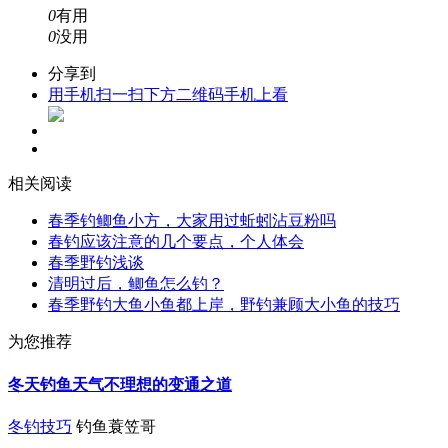
0
有用
0
没用
分享到
用手机扫一扫下方二维码手机上看
相关阅读
春季钓鲫鱼小方，大家用过蚯蚓沾豆粉吗
春钓应该注意的几个要点，个人体会
春季野钓浅谈
清明过后，鲫鱼怎么钓？
春季野钓大鱼小鱼都上岸，野钓兼顾大小鱼的技巧
为您推荐
冬天钓鱼天气不理想的变通之道
冬钓技巧
钓鱼蓑笠哥