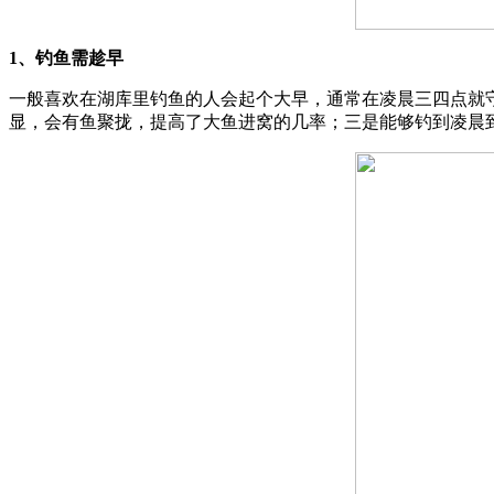
1、钓鱼需趁早
一般喜欢在湖库里钓鱼的人会起个大早，通常在凌晨三四点就
显，会有鱼聚拢，提高了大鱼进窝的几率；三是能够钓到凌晨