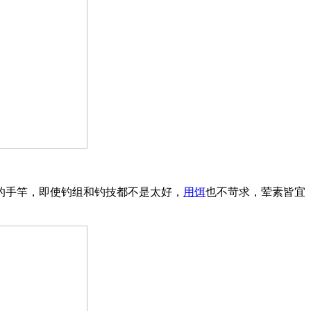
的手竿，即使钓组和钓技都不是太好，
用饵
也不苛求，荤素皆宜