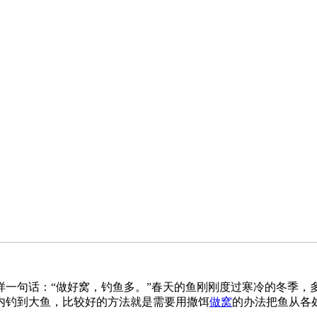
样一句话：“做好窝，钓鱼多。”春天的鱼刚刚度过寒冷的冬季，
内钓到大鱼，比较好的方法就是需要用撒饵
做窝
的办法把鱼从各