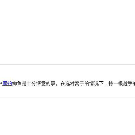
中
库钓
鲫鱼是十分惬意的事。在选对窝子的情况下，持一根趁手