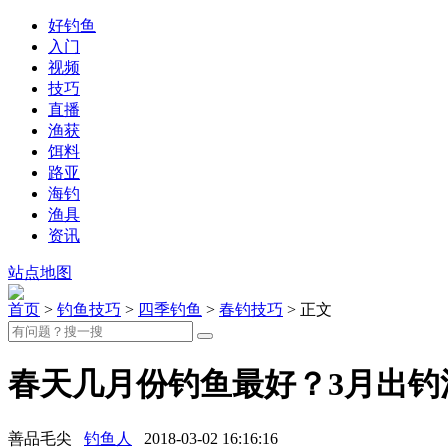
好钓鱼
入门
视频
技巧
直播
渔获
饵料
路亚
海钓
渔具
资讯
站点地图
首页
>
钓鱼技巧
>
四季钓鱼
>
春钓技巧
> 正文
春天几月份钓鱼最好？3月出钓
善品毛尖
钓鱼人
2018-03-02 16:16:16