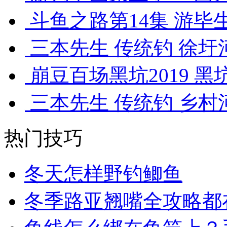
斗鱼之路第14集 游毕生
三本先生 传统钓 徐圩河
崩豆百场黑坑2019 黑
三本先生 传统钓 乡村河
热门技巧
冬天怎样野钓鲫鱼
冬季路亚翘嘴全攻略都