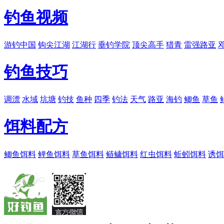
钓鱼视频
游钓中国
钩尖江湖
江湖行
垂钓学院
顶尖高手
猎青
雷强路亚
钓鱼技巧
调漂
水域
坑塘
钓技
鱼种
四季
钓法
天气
路亚
海钓
鲫鱼
草鱼
饵料配方
鲫鱼饵料
鲤鱼饵料
草鱼饵料
鲢鳙饵料
红虫饵料
蚯蚓饵料
诱饵