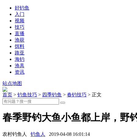
好钓鱼
入门
视频
技巧
直播
渔获
饵料
路亚
海钓
渔具
资讯
站点地图
首页
>
钓鱼技巧
>
四季钓鱼
>
春钓技巧
> 正文
春季野钓大鱼小鱼都上岸，野
农村钓鱼人
钓鱼人
2019-04-08 16:01:14