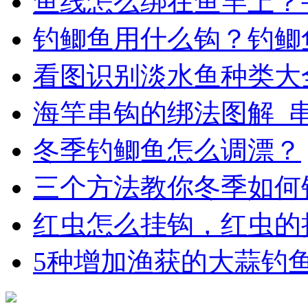
鱼线怎么绑在鱼竿上？
钓鲫鱼用什么钩？钓鲫
看图识别淡水鱼种类大
海竿串钩的绑法图解_
冬季钓鲫鱼怎么调漂？
三个方法教你冬季如何
红虫怎么挂钩，红虫的
5种增加渔获的大蒜钓