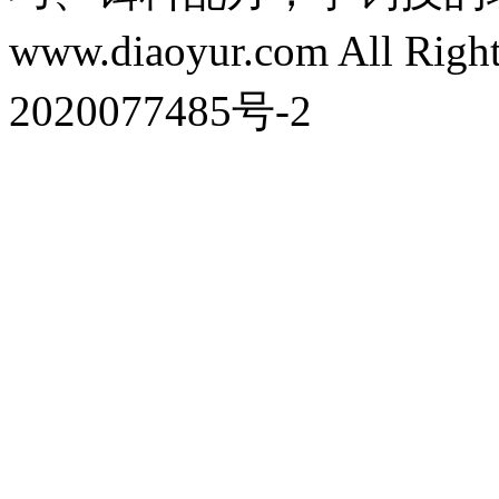
www.diaoyur.com All Rig
2020077485号-2