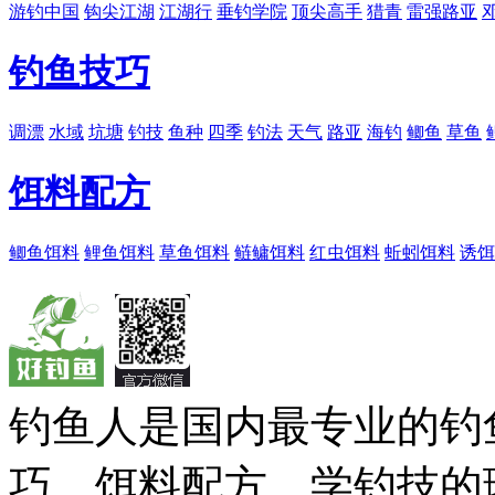
游钓中国
钩尖江湖
江湖行
垂钓学院
顶尖高手
猎青
雷强路亚
钓鱼技巧
调漂
水域
坑塘
钓技
鱼种
四季
钓法
天气
路亚
海钓
鲫鱼
草鱼
饵料配方
鲫鱼饵料
鲤鱼饵料
草鱼饵料
鲢鳙饵料
红虫饵料
蚯蚓饵料
诱饵
钓鱼人是国内最专业的钓
巧、饵料配方，学钓技的理想之处