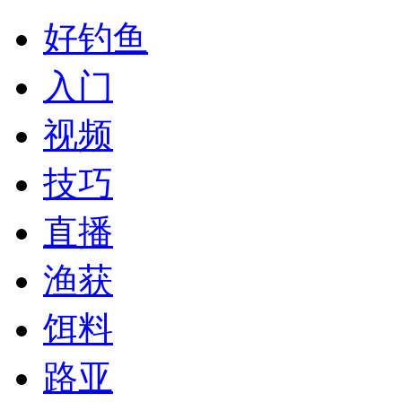
好钓鱼
入门
视频
技巧
直播
渔获
饵料
路亚