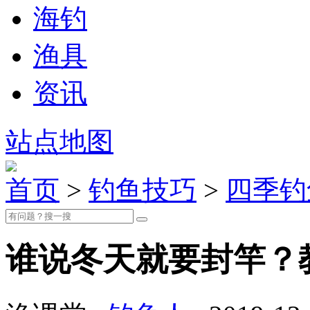
海钓
渔具
资讯
站点地图
首页
>
钓鱼技巧
>
四季钓
谁说冬天就要封竿？