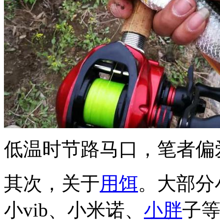
低温时节路马口，笔者偏
其次，关于
用饵
。大部分
小vib、小米诺、
小胖
子