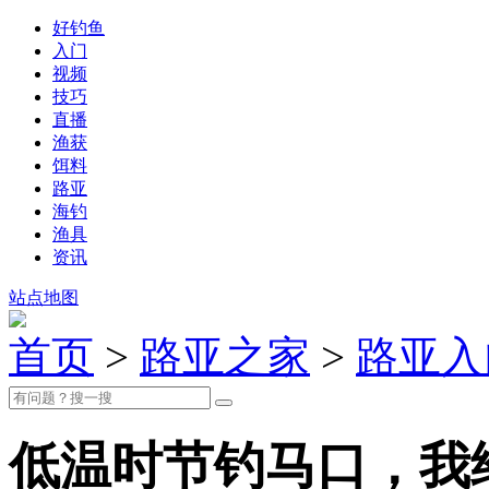
好钓鱼
入门
视频
技巧
直播
渔获
饵料
路亚
海钓
渔具
资讯
站点地图
首页
>
路亚之家
>
路亚入
低温时节钓马口，我