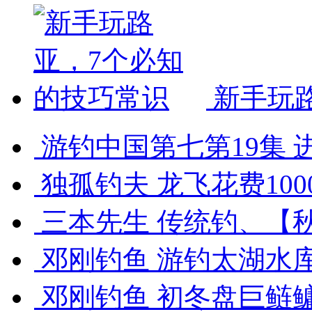
新手玩
游钓中国第七第19集 进
独孤钓夫 龙飞花费1000
三本先生 传统钓、【秋
邓刚钓鱼 游钓太湖水库，
邓刚钓鱼 初冬盘巨鲢鳙 