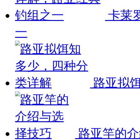
卡莱
一
路亚拟饵
路亚竿的介