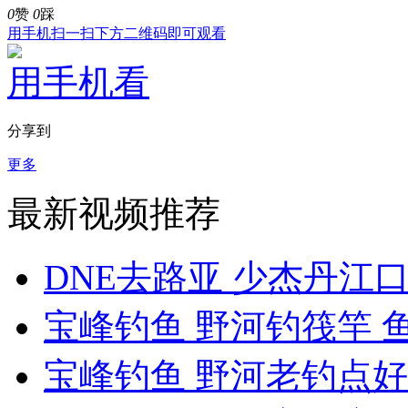
0
赞
0
踩
用手机扫一扫下方二维码即可观看
用手机看
分享到
更多
最新视频推荐
DNE去路亚 少杰丹江口
宝峰钓鱼 野河钓筏竿 鱼
宝峰钓鱼 野河老钓点好 