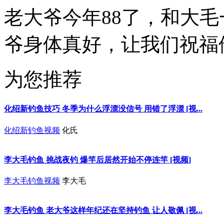
老大爷今年88了，和大
爷身体真好，让我们祝福
为您推荐
化绍新钓鱼技巧 冬季为什么浮漂没信号 用错了浮漂 [视...
化绍新钓鱼视频
化氏
李大毛钓鱼 挑战夜钓 爆竿后居然开始不停连竿 [视频]
李大毛钓鱼视频
李大毛
李大毛钓鱼 老大爷这样年纪还在坚持钓鱼 让人敬佩 [视...