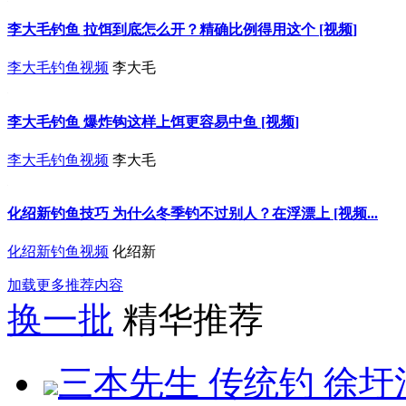
李大毛钓鱼 拉饵到底怎么开？精确比例得用这个 [视频]
李大毛钓鱼视频
李大毛
李大毛钓鱼 爆炸钩这样上饵更容易中鱼 [视频]
李大毛钓鱼视频
李大毛
化绍新钓鱼技巧 为什么冬季钓不过别人？在浮漂上 [视频...
化绍新钓鱼视频
化绍新
加载更多推荐内容
换一批
精华推荐
三本先生 传统钓 徐圩