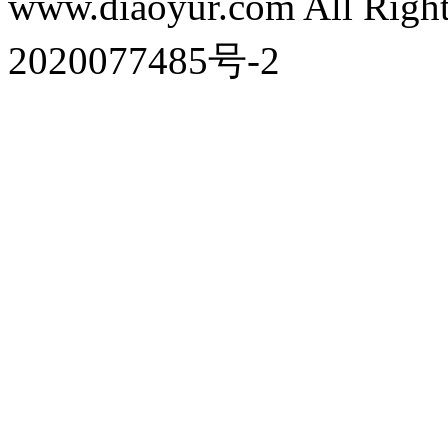
www.diaoyur.com All Rig
2020077485号-2