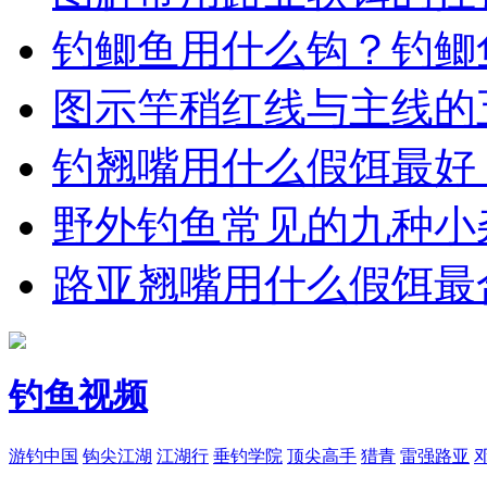
钓鲫鱼用什么钩？钓鲫
图示竿稍红线与主线的
钓翘嘴用什么假饵最好
野外钓鱼常见的九种小
路亚翘嘴用什么假饵最
钓鱼视频
游钓中国
钩尖江湖
江湖行
垂钓学院
顶尖高手
猎青
雷强路亚