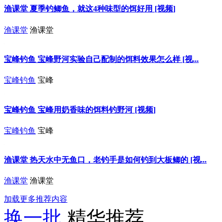
渔课堂 夏季钓鲫鱼，就这4种味型的饵好用 [视频]
渔课堂
渔课堂
宝峰钓鱼 宝峰野河实验自己配制的饵料效果怎么样 [视...
宝峰钓鱼
宝峰
宝峰钓鱼 宝峰用奶香味的饵料钓野河 [视频]
宝峰钓鱼
宝峰
渔课堂 热天水中无鱼口，老钓手是如何钓到大板鲫的 [视...
渔课堂
渔课堂
加载更多推荐内容
换一批
精华推荐