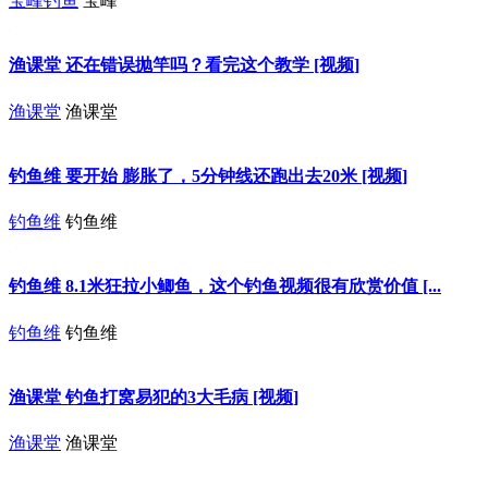
宝峰钓鱼
宝峰
渔课堂 还在错误抛竿吗？看完这个教学 [视频]
渔课堂
渔课堂
钓鱼维 要开始 膨胀了，5分钟线还跑出去20米 [视频]
钓鱼维
钓鱼维
钓鱼维 8.1米狂拉小鲫鱼，这个钓鱼视频很有欣赏价值 [...
钓鱼维
钓鱼维
渔课堂 钓鱼打窝易犯的3大毛病 [视频]
渔课堂
渔课堂