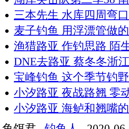
三本先生 水库四周弯口
麦子钓鱼 用浮漂管做的小
渔猎路亚 作钓思路 陌生
DNE去路亚 蔡冬冬浙江
宝峰钓鱼 这个季节钓野河
小汐路亚 夜战路翘 零动
小汐路亚 海鲈和翘嘴的
鱼饵君
钓鱼人
2020-06-0