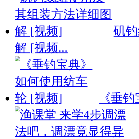
矶钓
解 [视频...
《垂钓