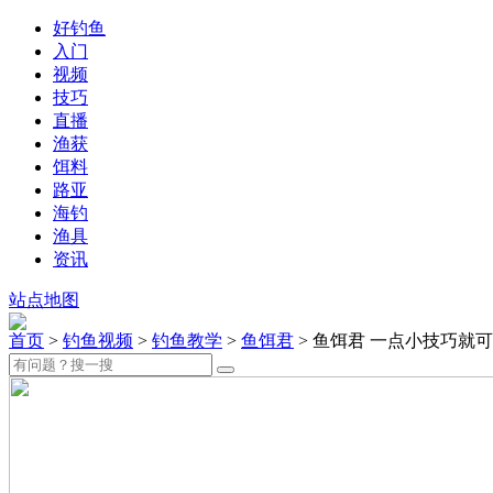
好钓鱼
入门
视频
技巧
直播
渔获
饵料
路亚
海钓
渔具
资讯
站点地图
首页
>
钓鱼视频
>
钓鱼教学
>
鱼饵君
> 鱼饵君 一点小技巧就可