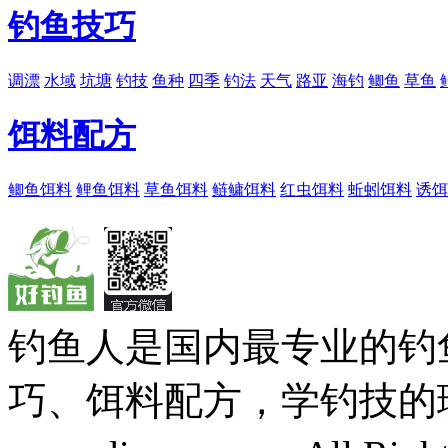
钓鱼技巧
调漂
水域
坑塘
钓技
鱼种
四季
钓法
天气
路亚
海钓
鲫鱼
草鱼
饵料配方
鲫鱼饵料
鲤鱼饵料
草鱼饵料
鲢鳙饵料
红虫饵料
蚯蚓饵料
诱饵
钓鱼人是国内最专业的钓
巧、饵料配方，学钓技的理想之处