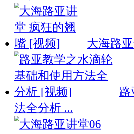
大海路亚
路
法全分析 ...