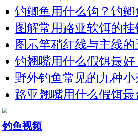
钓鲫鱼用什么钩？钓鲫
图解常用路亚软饵的挂
图示竿稍红线与主线的
钓翘嘴用什么假饵最好
野外钓鱼常见的九种小
路亚翘嘴用什么假饵最
钓鱼视频