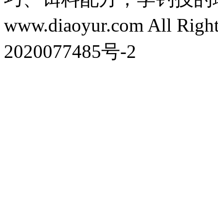
www.diaoyur.com All Rig
2020077485号-2