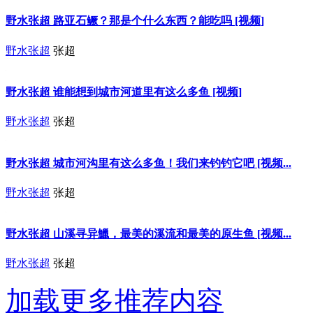
野水张超 路亚石鳜？那是个什么东西？能吃吗 [视频]
野水张超
张超
野水张超 谁能想到城市河道里有这么多鱼 [视频]
野水张超
张超
野水张超 城市河沟里有这么多鱼！我们来钓钓它吧 [视频...
野水张超
张超
野水张超 山溪寻异鱲，最美的溪流和最美的原生鱼 [视频...
野水张超
张超
加载更多推荐内容