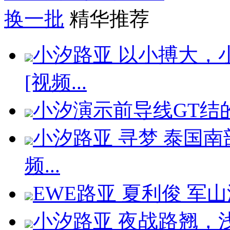
换一批
精华推荐
小汐路亚 以小搏大，
[视频...
小汐演示前导线GT结的
小汐路亚 寻梦 泰国南
频...
EWE路亚 夏利俊 军山
小汐路亚 夜战路翘，浅