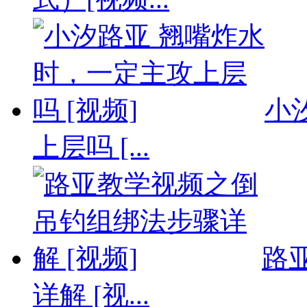
小
上层吗 [...
路
详解 [视...