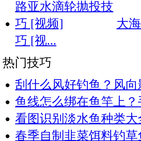
大海
巧 [视...
热门技巧
刮什么风好钓鱼？风向
鱼线怎么绑在鱼竿上？
看图识别淡水鱼种类大
春季自制韭菜饵料钓草