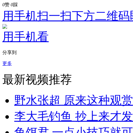
0
赞
0
踩
用手机扫一扫下方二维码
用手机看
分享到
更多
最新视频推荐
野水张超 原来这种观赏
李大毛钓鱼 抄上来才发现
鱼饵君 一点小技巧就可以