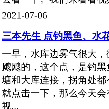
2021-07-06
三本先生 点钓黑鱼、水花
一早，水库边雾气很大，
飕飕的，这个点，是钓黑
塘和大库连接，拐角处都
就点击一下，那么今天会
视...