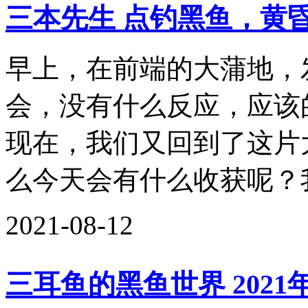
三本先生 点钓黑鱼，黄昏
早上，在前端的大蒲地，
会，没有什么反应，应该
现在，我们又回到了这片
么今天会有什么收获呢？
2021-08-12
三耳鱼的黑鱼世界 2021