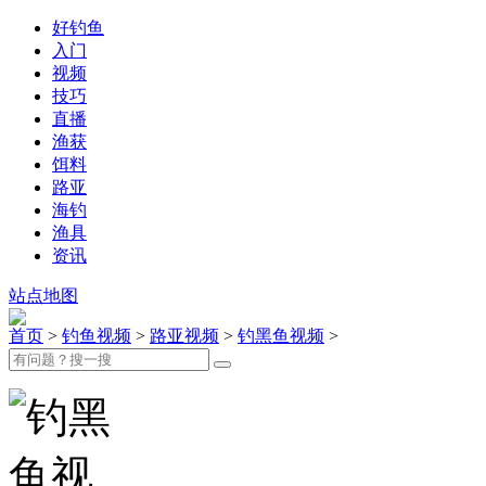
好钓鱼
入门
视频
技巧
直播
渔获
饵料
路亚
海钓
渔具
资讯
站点地图
首页
>
钓鱼视频
>
路亚视频
>
钓黑鱼视频
>