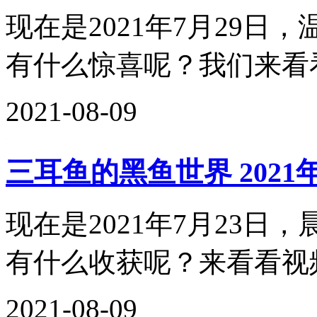
现在是2021年7月29日
有什么惊喜呢？我们来看
2021-08-09
三耳鱼的黑鱼世界 2021
现在是2021年7月23日
有什么收获呢？来看看视
2021-08-09