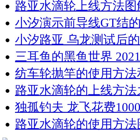
路亚水滴轮上线方法图解
小汐演示前导线GT结的绑
小汐路亚 乌龙测试后的爆
三耳鱼的黑鱼世界 2021
纺车轮抛竿的使用方法和使
路亚水滴轮的上线方法之如
独孤钓夫 龙飞花费1000
路亚水滴轮的使用方法图