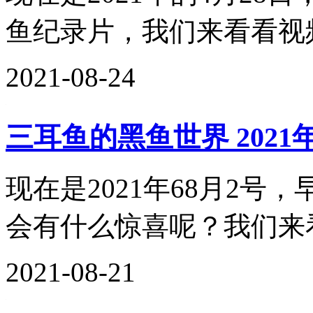
鱼纪录片，我们来看看视
2021-08-24
三耳鱼的黑鱼世界 2021
现在是2021年68月2号
会有什么惊喜呢？我们来
2021-08-21