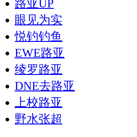
路亚UP
眼见为实
悦钓钓鱼
EWE路亚
绫罗路亚
DNE去路亚
上校路亚
野水张超