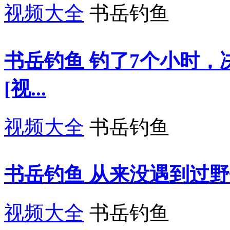
视频大全
书岳钓鱼
书岳钓鱼 钓了7个小时
[视...
视频大全
书岳钓鱼
书岳钓鱼 从来没遇到过野
视频大全
书岳钓鱼