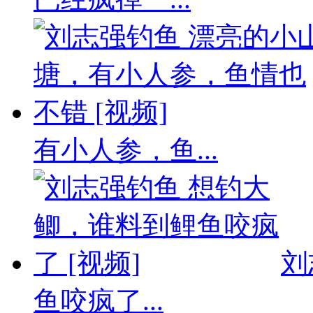
有小人参，鱼...
刘
鱼咬疯了...