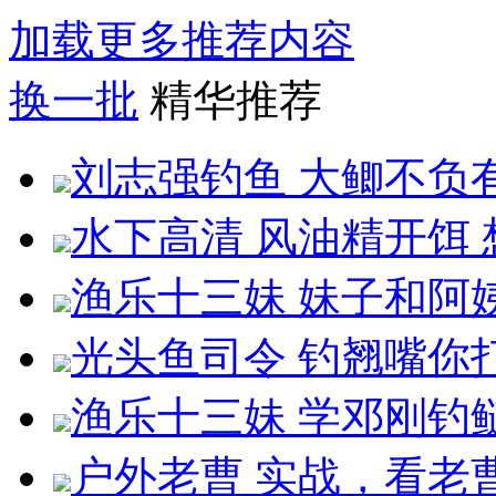
加载更多推荐内容
换一批
精华推荐
刘志强钓鱼 大鲫不负有
水下高清 风油精开饵 
渔乐十三妹 妹子和阿姨
光头鱼司令 钓翘嘴你打
渔乐十三妹 学邓刚钓鲢
户外老曹 实战，看老