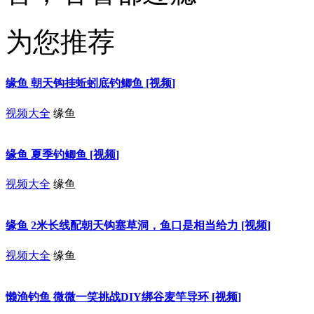
为您推荐
缘鱼 朝天钩挂蚯蚓底钓鲫鱼 [视频]
视频大全
缘鱼
缘鱼 夏季钓鲫鱼 [视频]
视频大全
缘鱼
缘鱼 2米长线配朝天钩塞草洞，鱼口是相当给力 [视频]
视频大全
缘鱼
懒渔钓鱼 微微一笑挑战DIY绑谷麦竿导环 [视频]