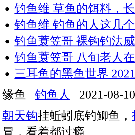
钓鱼维 草鱼的饵料，长豆
钓鱼维 钓鱼的人这几个操
钓鱼蓑笠哥 裸钩钓法威
钓鱼蓑笠哥 八旬老人在河
三耳鱼的黑鱼世界 2021
缘鱼
钓鱼人
2021-08-10 
朝天钩
挂蚯蚓底钓鲫鱼，
冒，看着都过瘾