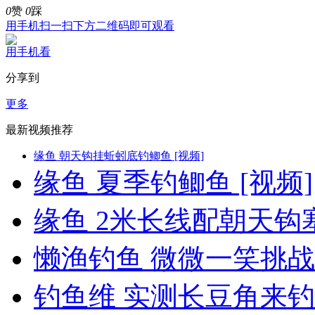
0
赞
0
踩
用手机扫一扫下方二维码即可观看
用手机看
分享到
更多
最新视频推荐
缘鱼 朝天钩挂蚯蚓底钓鲫鱼 [视频]
缘鱼 夏季钓鲫鱼 [视频]
缘鱼 2米长线配朝天钩
懒渔钓鱼 微微一笑挑战DI
钓鱼维 实测长豆角来钓