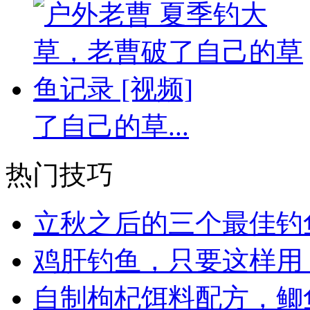
了自己的草...
热门技巧
立秋之后的三个最佳钓
鸡肝钓鱼，只要这样用
自制枸杞饵料配方，鲫