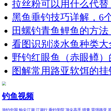
拉丝粉可以用什么代替
黑鱼垂钓技巧详解，6
田螺钓青鱼鲤鱼的方法
看图识别淡水鱼种类大
野钓红眼鱼（赤眼鳟）
图解常用路亚软饵的挂
钓鱼视频
游钓中国
钩尖江湖
江湖行
垂钓学院
顶尖高手
猎青
雷强路亚