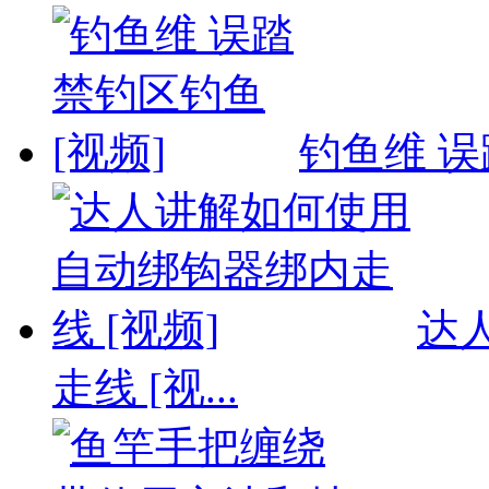
钓鱼维 误
达
走线 [视...