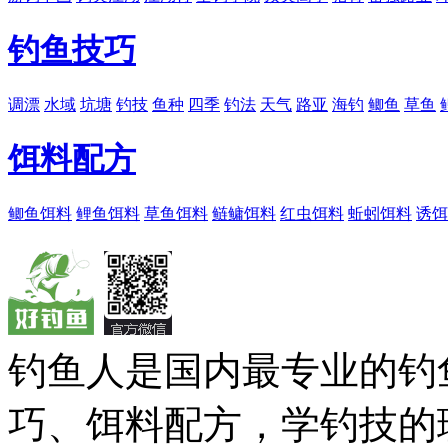
钓鱼技巧
调漂
水域
坑塘
钓技
鱼种
四季
钓法
天气
路亚
海钓
鲫鱼
草鱼
饵料配方
鲫鱼饵料
鲤鱼饵料
草鱼饵料
鲢鳙饵料
红虫饵料
蚯蚓饵料
诱饵
钓鱼人是国内最专业的钓
巧、饵料配方，学钓技的理想之处