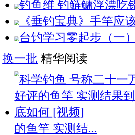
钓鱼维 钓鲢鳙浮漂吃铅
《垂钓宝典》手竿应该如
台钓学习零起步（一）
换一批
精华阅读
的鱼竿 实测结...