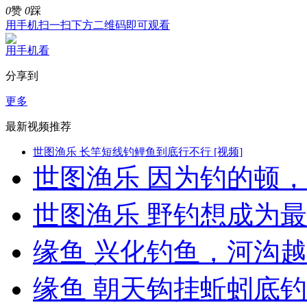
0
赞
0
踩
用手机扫一扫下方二维码即可观看
用手机看
分享到
更多
最新视频推荐
世图渔乐 长竿短线钓鲤鱼到底行不行 [视频]
世图渔乐 因为钓的顿，所
世图渔乐 野钓想成为最
缘鱼 兴化钓鱼，河沟越窄
缘鱼 朝天钩挂蚯蚓底钓鲫