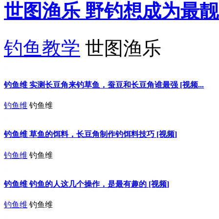
世图渔乐 野钓想成为最靓的
钓鱼教学
世图渔乐
钓鱼维 实测长豆角来钓草鱼，蚕豆和长豆角谁最强 [视频...
钓鱼维
钓鱼维
钓鱼维 草鱼的饵料，长豆角制作钓饵料技巧 [视频]
钓鱼维
钓鱼维
钓鱼维 钓鱼的人这几个操作，是最有趣的 [视频]
钓鱼维
钓鱼维