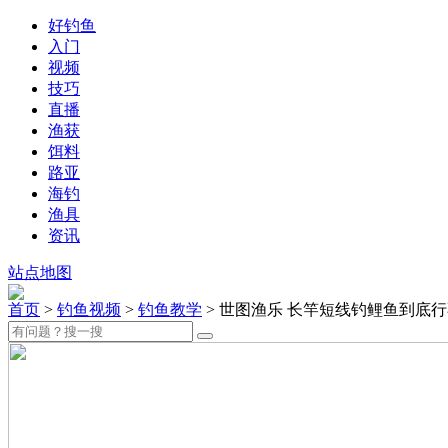
好钓鱼
入门
视频
技巧
直播
渔获
饵料
路亚
海钓
渔具
资讯
站点地图
首页
>
钓鱼视频
>
钓鱼教学
> 世图渔乐 长竿短线钓鲤鱼到底行不