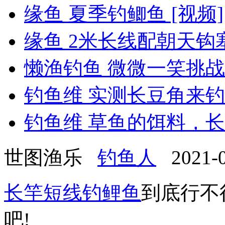
缘鱼 夏季钓鲫鱼 [视频]
缘鱼 2米长线配朝天钩
懒渔钓鱼 微微一笑挑战DI
钓鱼维 实测长豆角来钓
钓鱼维 草鱼的饵料，长豆
世图渔乐
钓鱼人
2021-08
长竿短线
钓鲤鱼
到底行不
吧!