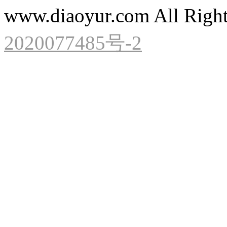
www.diaoyur.com All Right
2020077485号-2